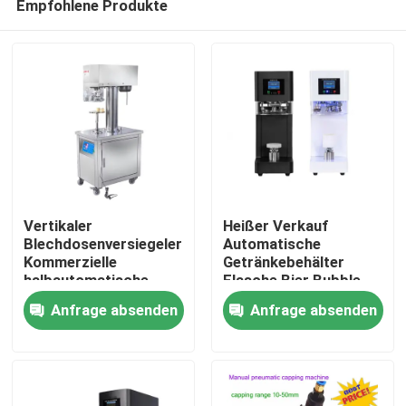
Empfohlene Produkte
Vertikaler
Heißer Verkauf
Blechdosenversiegeler
Automatische
Kommerzielle
Getränkebehälter
halbautomatische
Flasche Bier Bubble
Zu Hause
Doseversiegelungsmaschine
Tea Zitronentee
Anfrage absenden
Anfrage absenden
für Kunststoffdosen
Intelligente
Aluminiumdosen
Dosenversiegelungsmasch
Produkte
Kunststoff Soda
Dosenversiegelungsmasch
Über uns