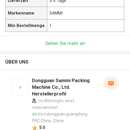
Lieferzeit
3-5 Tage
Markenname
SAMMI
Min Bestellmenge
1
Sehen Sie mehr an
ÜBER UNS
Dongguan Sammi Packing
Machine Co., Ltd.
Herstellerprofil
no.80,hongfu west
road,nanchen
district,dongguan,guangdong
PRC,China ,China
5.0