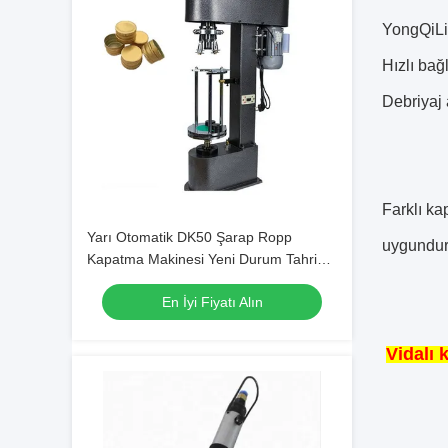
Dükkan Dükkan Dükkan Dükkan
YongQiLi
Dükkan Dükkan Dükkan Dükkan
Dükkan Dükkan Dükkan Dükkan
Hızlı bağl
Dükkan Dükkan Dükkan Dükkan
Debriyaj 
Dükkan Dükkan Dükkan Dükkan
Dükkan Dükkan Dükkan Dükkan
Dükkan Dükkan Dükkan Dükkan
Dükkan Dükkan Dükkan Dükkan
Dükkan Dükkan
Farklı ka
Yarı Otomatik DK50 Şarap Ropp
uygundu
Kapatma Makinesi Yeni Durum Tahrik
Motoru Alüminyum Kapak Sıkma
En İyi Fiyatı Alın
Kapağı Şarap Şişeleri için
Vidalı 