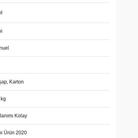
ıl
i
nuel
ap, Karton
 kg
lanımı Kolay
i Ürün 2020