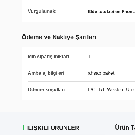
Vurgulamak:
Elde tutulabilen Pnöm
Ödeme ve Nakliye Şartları
Min sipariş miktarı
1
Ambalaj bilgileri
ahşap paket
Ödeme koşulları
L/C, T/T, Western Un
Ürün T
İLIŞKILI ÜRÜNLER