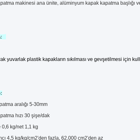
patma makinesi ana ünite, alüminyum kapak kapatma başlığ
a:
ak yuvarlak plastik kapakların sıkılması ve gevşetilmesi için ku
:
patma aralığı 5-30mm
patma hızı 30 şişe/dak
 0,6 kg/net 1,1 kg
cı 4,5 kg/kg/cm2'den fazla, 62.000 cm2'den az