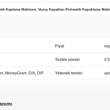
,
atik Kaplama Makinesi
Vuruş Kapakları Pnömatik Kapaklama Maki
Fiyat
neg
Teslim süresi
3-5
ion, MoneyGram, D/A, D/P
Yetenek temini
ayd
anımı