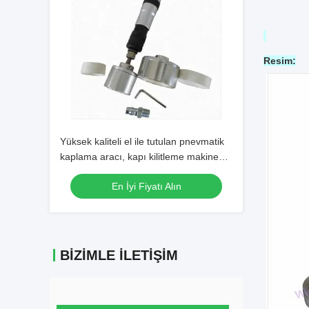
Resim:
Yüksek kaliteli el ile tutulan pnevmatik
kaplama aracı, kapı kilitleme makinesi,
kapı sıkıcı
En İyi Fiyatı Alın
BIZIMLE İLETIŞIM