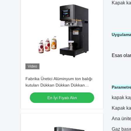
Kapak ka
Uygulam
Esas olar
Video
Fabrika Üretici Alüminyum ton balığı
kutuları Dükkan Dükkan Dükkan
Parametre
Dükkan Dükkan Dükkan Dükkan
kapak ka
En İyi Fiyatı Alın
Dükkan Dükkan Dükkan Dükkan
Dükkan Dükkan Dükkan Dükkan
Kapak ka
Dükkan Dükkan Dükkan Dükkan
Dükkan Dükkan Dükkan Dükkan
Ana ünite
Dükkan Dükkan Dükkan Dükkan
Gaz basın
Dükkan Dükkan Dükkan Dükkan