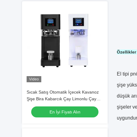
Özellikle
El tipi p
Video
şişe yüks
Sıcak Satış Otomatik İçecek Kavanoz
düşük arız
Şişe Bira Kabarcık Çay Limonlu Çay
Akıllı Kutu Kapatıcı Plastik Soda Kutu
şişeler v
En İyi Fiyatı Alın
Kapatma Makinesi
uygundur