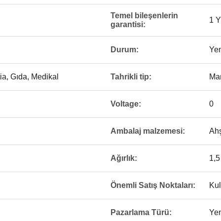
Temel bileşenlerin
1 Y
garantisi:
Durum:
Yen
ia, Gıda, Medikal
Tahrikli tip:
Ma
Voltage:
0
Ambalaj malzemesi:
Ahş
Ağırlık:
1,5
Önemli Satış Noktaları:
Kul
Pazarlama Türü:
Yen