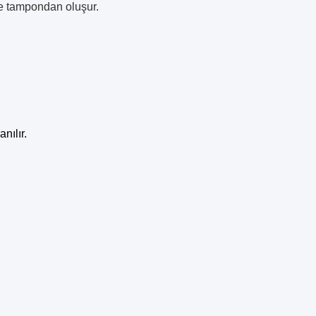
ı ve tampondan oluşur.
llanılır.