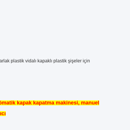
lak plastik vidalı kapaklı plastik şişeler için
pnömatik kapak kapatma makinesi, manuel
ıcı