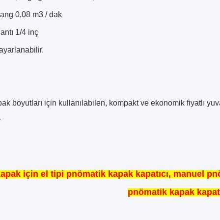
ang 0,08 m3 / dak
antı 1/4 inç
ayarlanabilir.
pak boyutları için kullanılabilen, kompakt ve ekonomik fiyatlı yuvar
r
kapak için el tipi pnömatik kapak kapatıcı, manuel 
pnömatik kapak kapat