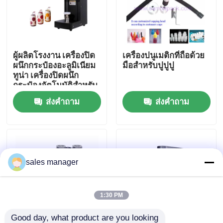
ทัวร์โรงงาน
ผู้ผลิตโรงงาน เครื่องปิด
เครื่องปนูเมติกที่ถือด้วย
การควบคุมคุณภาพ
ผนึกกระป๋องอะลูมิเนียม
มือสําหรับปูปูปู
ทูน่า เครื่องปิดผนึก
กระป๋องอัตโนมัติสำหรับ
ขอทุน
เครื่องดื่ม โซดา ชานม
ส่งคำถาม
ส่งคำถาม
ไข่มุก เบียร์ เครื่องปิด
ผนึกกระป๋องสัตว์เลี้ยง
เครื่องบรรจุน้ํายา
เครื่องติดป้ายบรรจุ
sales manager
เครื่องบรรจุอัตโนมัติ
1:30 PM
เครื่องปิดขวดอัตโนมัติ
Good day, what product are you looking 