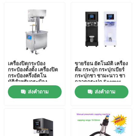
เครื่องปิดกระป๋อง
ขายร้อน อัตโนมัติ เครื่อง
กระป๋องตั้งตั้ง เครื่องปิด
ดื่ม กระปุก กระปุกเบียร์
กระป๋องครึ่งอัตโน
กระปุกชา ชามะนาว ชา
มัติสําหรับกระป๋อง
ฉลาดกระปุก Seamer
พลาสติกกระป๋องอลูมิ
โป้พลาสติก โซดา
ส่งคำถาม
ส่งคำถาม
เนียม
กระปุกเครื่องปิด
บ้าน
สินค้า
เกี่ยวกับเรา