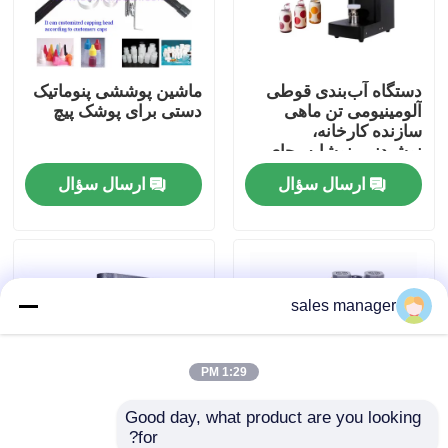
تور کارخانه
دستگاه آب‌بندی قوطی
ماشین پوششی پنوماتیک
آلومینیومی تن ماهی
دستی برای پوشک پیچ
کنترل کیفیت
سازنده کارخانه،
نوشیدنی، نوشابه، چای
حبابی، آبجو، دستگاه
ارسال سؤال
ارسال سؤال
درخواست نقل قول
بسته‌بندی خودکار قوطی،
دستگاه بسته‌بندی قوطی
پت
دستگاه بسته بندی پر کردن مایع
sales manager
دستگاه برچسب گذاری بسته بندی
دستگاه بسته بندی اتوماتیک
1:29 PM
Good day, what product are you looking 
دستگاه بسته بندی بطری اتوماتیک
for?
دسکتاپ خم کردن پمپ
نیمه اتوماتیک DK50