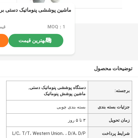
ماشین پوششی پنوماتیک دستی بر
MOQ：1
قیمت：e
بهترین قیمت
توضیحات محصول
دستگاه پوششی پنوماتیک دستی
,
برجسته:
ماشین پوشش پنوماتیک
جزئیات بسته بندی
بسته بندی چوبی
زمان تحویل
۳ تا ۵ روز
شرایط پرداخت
L/C، T/T، Western Union، ، D/A، D/P