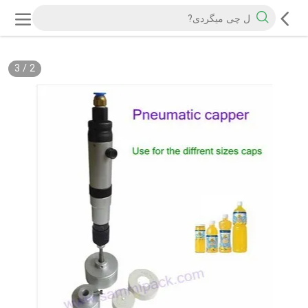
3
/
2