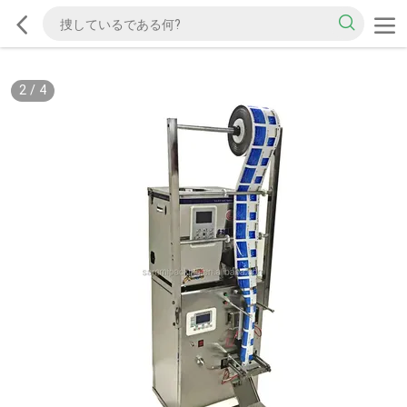
2
/
4