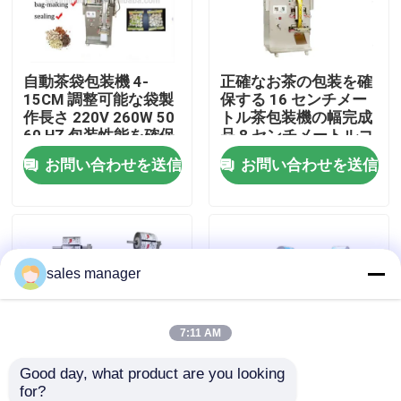
工場 ツアー
自動茶袋包装機 4-
正確なお茶の包装を確
15CM 調整可能な袋製
保する 16 センチメー
品質管理
作長さ 220V 260W 50
トル茶包装機の幅完成
60 HZ 包装性能を確保
品 8 センチメートルコ
する
イルを製袋します。
お問い合わせを送信
お問い合わせを送信
引金 を 求め て ください
液体詰め包装機
sales manager
パッケージラベル付け機
自動包装機械
7:11 AM
Good day, what product are you looking 
自動びんのおおう機械
for?
SM-FZ-70 茶包装機
最も売れる自動包装機