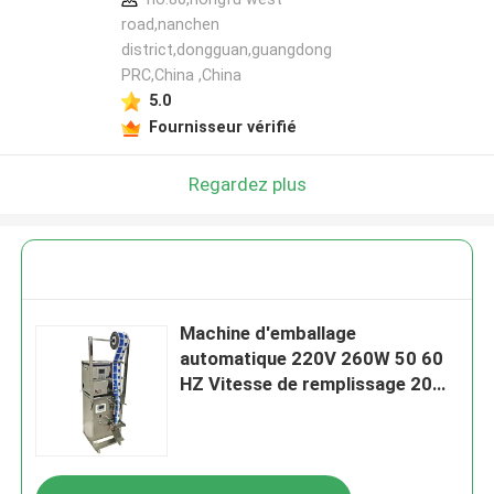
road,nanchen
district,dongguan,guangdong
PRC,China ,China
5.0
Fournisseur vérifié
Regardez plus
Machine d'emballage
automatique 220V 260W 50 60
HZ Vitesse de remplissage 20
30 sacs minute Idéal pour les
solutions d'emballage