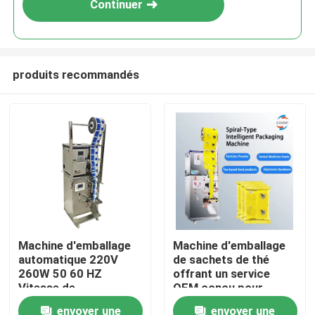
Continuer
produits recommandés
À la maison
Machine d'emballage
Machine d'emballage
automatique 220V
de sachets de thé
Produits
260W 50 60 HZ
offrant un service
Vitesse de
OEM conçu pour
remplissage 20 30
améliorer la vitesse
envoyer une
envoyer une
À propos de nous