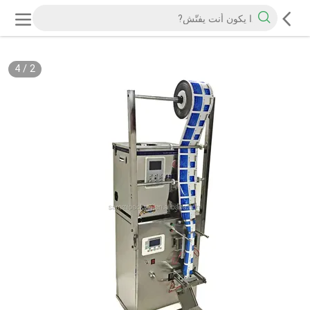
4
/
2