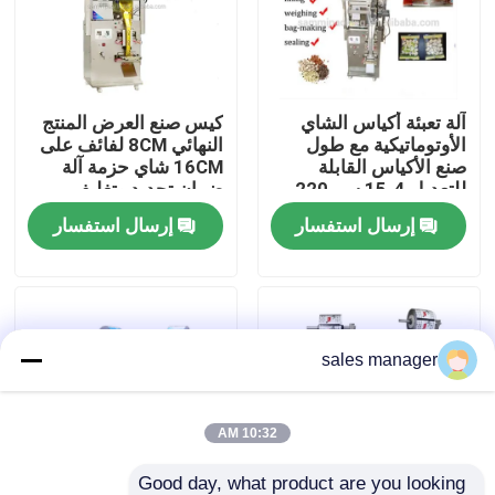
جولة في المصنع
آلة تعبئة أكياس الشاي
كيس صنع العرض المنتج
مراقبة الجودة
الأوتوماتيكية مع طول
النهائي 8CM لفائف على
صنع الأكياس القابلة
16CM شاي حزمة آلة
للتعديل 4-15 سم 220
ضمان تحديد وتغليف
اطلب اقتباس
فولت 260 وات 50 60
الشاي
إرسال استفسار
إرسال استفسار
هرتز لضمان أداء التغليف
آلة تعبئة لملء السائل
آلة وضع العلامات على العبوات
sales manager
آلة تغليف أوتوماتيكية
10:32 AM
آلة تعبئة الزجاجات الأوتوماتيكية
Good day, what product are you looking 