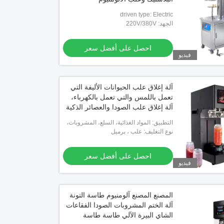
driven type: Electric
الجهد: 220V/380V
احصل على أفضل سعر
فيديو
آلة إغلاق علب الحيوانات الأليفة التي
تعمل باللمس والتي تعمل بالكهرباء،
آلة إغلاق علب الصودا والعصائر الذكية
لصناعة المشروبات والأغذية
التطبيق: المواد الغذائية، السلع، المشروبات،
الكيماويات
نوع التغليف: علب ، برميل
احصل على أفضل سعر
فيديو
المصنع المصنع آلومنيوم طاسة التونة
آلة الختم المشروبات الصودا الفقاعات
الشاي البيرة الآلي طاسة طاسة