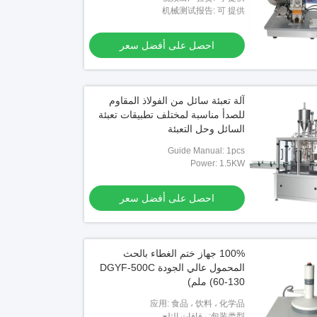
机械测试报告: 可 提供
فيديو
احصل على أفضل سعر
آلة ختم يدوية بالدفع من سلسلة FKR، أداة
أوتوماتيكي طاولة ذاتية الملصق الملصق
آلة غطاء الزجاجات 
للكتابة آلة للعبوة مربع مربع
المقاوم للصدأ نوع
آلة تعبئة سائل من الفولاذ المقاوم
عر
احصل على أفضل سعر
احصل ع
للصدأ مناسبة لمختلف تطبيقات تعبئة
السائل وحل التعبئة
Guide Manual: 1pcs
Power: 1.5KW
احصل على أفضل سعر
100% جهاز ختم الغطاء بالحث
المحمول عالي الجودة DGYF-500C
(60-130 ملم)
应用: 食品 ، 饮料 ، 化学品
包装类型: رقاقات الثلج