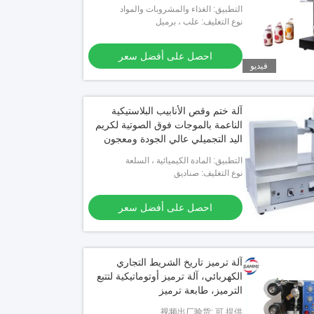
الحيوانات الأليفة طاسة
التطبيق: الغذاء والمشروبات والمواد
الكيميائية والسلعة
نوع التغليف: علب ، برميل
احصل على أفضل سعر
فيديو
آلة ختم وقص الأنابيب البلاستيكية
الناعمة بالموجات فوق الصوتية لكريم
اليد التجميلي عالي الجودة ومعجون
الأسنان
التطبيق: المادة الكيميائية ، السلعة
نوع التغليف: صناديق
احصل على أفضل سعر
آلة ترميز تاريخ الشريط التجاري
الكهربائي، آلة ترميز أوتوماتيكية لتتبع
الترميز، طابعة ترميز
视频出厂验货: 可 提供