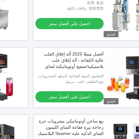
应用: 食品
包装类型: رقاقات الثلج
احصل على أفضل سعر
فيديو
أفضل مبيعًا 2025 آلة إغلاق العلب
عالية الكفاءة - آلة إغلاق علب
بلاستيكية/صفيح أوتوماتيكية لشاي
الفقاعات والعصير والمشروبات الغازية
التطبيق: المواد الغذائية، السلع، المشروبات،
الكيماويات
نوع التغليف: علب ، برميل
احصل على أفضل سعر
فيديو
بيع ساخن أوتوماتيكي مشروبات جرة
زجاجة بيرة فقاعة الشاي الليمون
الشاي الذكية علبة Seamer البلاستيك