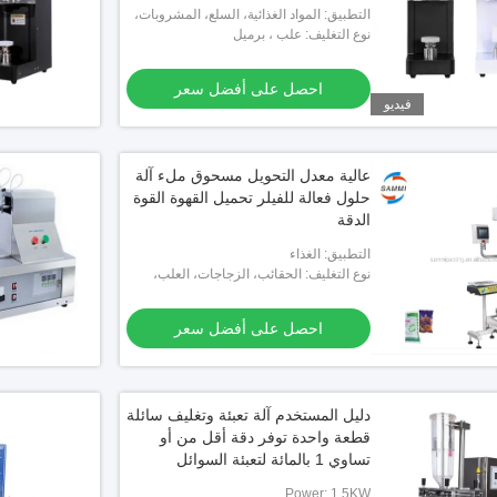
الصودا علبة آلة الختم
التطبيق: المواد الغذائية، السلع، المشروبات،
الكيماويات
نوع التغليف: علب ، برميل
احصل على أفضل سعر
فيديو
عالية معدل التحويل مسحوق ملء آلة
حلول فعالة للفيلر تحميل القهوة القوة
الدقة
التطبيق: الغذاء
نوع التغليف: الحقائب، الزجاجات، العلب،
الحقيبة الاحتياطية
احصل على أفضل سعر
دليل المستخدم آلة تعبئة وتغليف سائلة
قطعة واحدة توفر دقة أقل من أو
تساوي 1 بالمائة لتعبئة السوائل
Power: 1.5KW