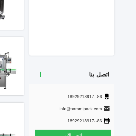
اتصل بنا
86--18929213917
info@sammipack.com
86--18929213917
اتصل الآن