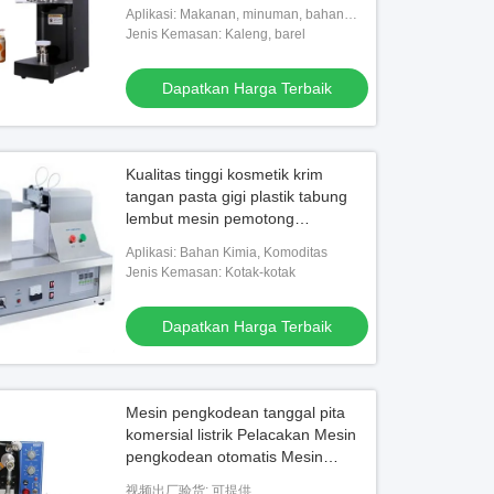
Teh Gelembung Bir Kaleng Hewan
Aplikasi: Makanan, minuman, bahan
Peliharaan
kimia, komoditas
Jenis Kemasan: Kaleng, barel
Dapatkan Harga Terbaik
Kualitas tinggi kosmetik krim
tangan pasta gigi plastik tabung
lembut mesin pemotong
penyegelan ultrasonik
Aplikasi: Bahan Kimia, Komoditas
Jenis Kemasan: Kotak-kotak
Dapatkan Harga Terbaik
Mesin pengkodean tanggal pita
komersial listrik Pelacakan Mesin
pengkodean otomatis Mesin
pengkodean printer Mesin
视频出厂验货: 可提供