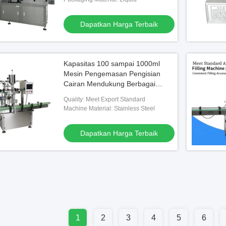
Dapatkan Harga Terbaik
Kapasitas 100 sampai 1000ml
Mesin Pengemasan Pengisian
Cairan Mendukung Berbagai
Bahan Pengemasan Cairan
Quality: Meet Export Standard
dengan Manual Panduan
Machine Material: Stainless Steel
Termasuk
Dapatkan Harga Terbaik
1
2
3
4
5
6