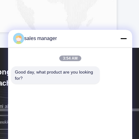
sales manager
3:54 AM
ongguan Sammi Packing
Good day, what product are you looking 
for?
chine Co., Ltd.
i akan menghubungi Anda sesegera mungkin.
mendaftar