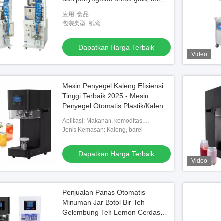
biji-bijian
应用: 食品
包装类型: 紙盒
Dapatkan Harga Terbaik
Video
Mesin Penyegel Kaleng Efisiensi
Tinggi Terbaik 2025 - Mesin
Penyegel Otomatis Plastik/Kaleng
Timah untuk Bubble Tea, Jus &
Aplikasi: Makanan, komoditas,
Minuman Ringan
minuman, bahan kimia
Jenis Kemasan: Kaleng, barel
Dapatkan Harga Terbaik
Video
Penjualan Panas Otomatis
Minuman Jar Botol Bir Teh
Gelembung Teh Lemon Cerdas