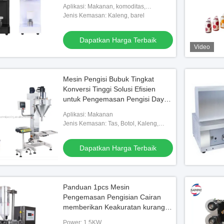
Dapat Seamer Mesin Penyegel
Aplikasi: Makanan, komoditas,
Kaleng Soda Plastik
minuman, bahan kimia
Jenis Kemasan: Kaleng, barel
Dapatkan Harga Terbaik
Video
Mesin Pengisi Bubuk Tingkat
Konversi Tinggi Solusi Efisien
untuk Pengemasan Pengisi Daya
Kopi Presisi
Aplikasi: Makanan
Jenis Kemasan: Tas, Botol, Kaleng,
Stand-up Pouch
Dapatkan Harga Terbaik
Panduan 1pcs Mesin
Pengemasan Pengisian Cairan
memberikan Keakuratan kurang
dari atau sama dengan 1 persen
Power: 1.5KW