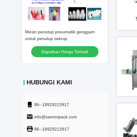
Mesin penutup pneumatik genggam
304 Mesin Pengisi Mesin Sta
untuk penutup sekrup
Tinggi Precision
Dapatkan Harga Terbaik
Dapatkan Harga Ter
HUBUNGI KAMI
86--18929213917
info@sammipack.com
86--18929213917