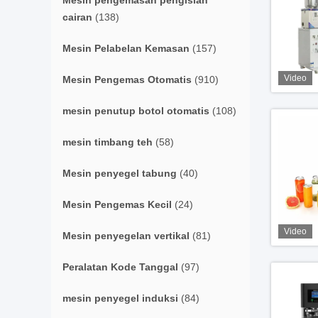
Mesin pengemasan pengisian
cairan
(138)
Mesin Pelabelan Kemasan
(157)
Video
Mesin Pengemas Otomatis
(910)
mesin penutup botol otomatis
(108)
mesin timbang teh
(58)
Mesin penyegel tabung
(40)
Mesin Pengemas Kecil
(24)
Video
Mesin penyegelan vertikal
(81)
Peralatan Kode Tanggal
(97)
mesin penyegel induksi
(84)