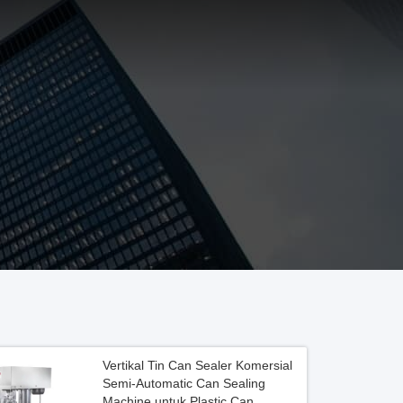
Vertikal Tin Can Sealer Komersial
Semi-Automatic Can Sealing
Machine untuk Plastic Can