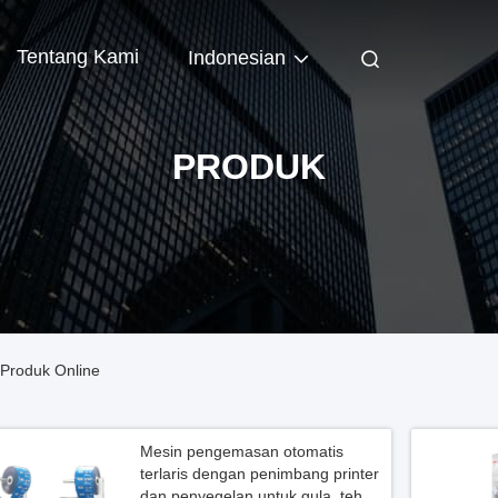
Tentang Kami
Indonesian
PRODUK
Produk Online
Mesin pengemasan otomatis
terlaris dengan penimbang printer
dan penyegelan untuk gula, teh,