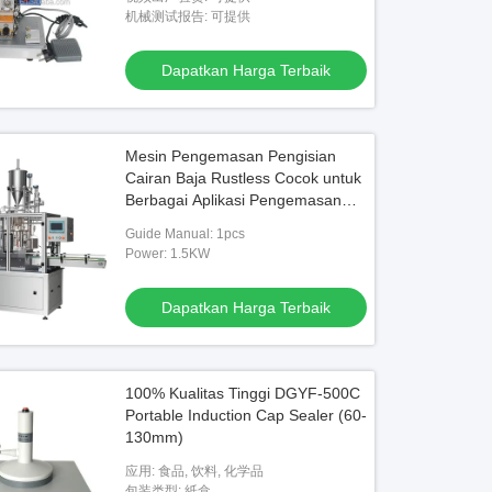
pengkodean
机械测试报告: 可提供
Video
Vide
Dapatkan Harga Terbaik
Selongsong Susut Uap
Mesin Pengisian Botol 6 Kepala PLC
Mesin
Otomatis
otoma
Mesin Pengemasan Pengisian
Cairan Baja Rustless Cocok untuk
 Harga Terbaik
Dapatkan Harga Terbaik
Berbagai Aplikasi Pengemasan
Cairan dan Solusi Pengisian
Guide Manual: 1pcs
Power: 1.5KW
Dapatkan Harga Terbaik
100% Kualitas Tinggi DGYF-500C
Portable Induction Cap Sealer (60-
130mm)
应用: 食品, 饮料, 化学品
包装类型: 紙盒