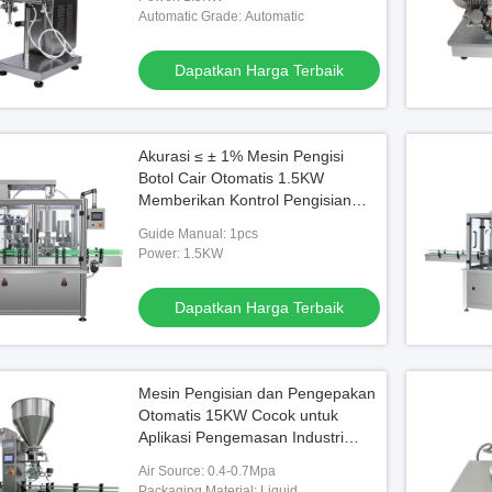
kemasan cair
Automatic Grade: Automatic
Video
Video
Dapatkan Harga Terbaik
inless Steel
Pengisi Botol Cairan Overflow Otomatis
Aplikator Label 
Untuk Jus Minuman
PET Otomatis
Akurasi ≤ ± 1% Mesin Pengisi
Botol Cair Otomatis 1.5KW
baik
Dapatkan Harga Terbaik
Dapatkan
Memberikan Kontrol Pengisian
yang Tepat dan Limbah Produk
Guide Manual: 1pcs
Minimal
Power: 1.5KW
Dapatkan Harga Terbaik
Mesin Pengisian dan Pengepakan
Otomatis 15KW Cocok untuk
Aplikasi Pengemasan Industri
dengan Kontrol dan Operasi yang
Air Source: 0.4-0.7Mpa
Tepat
Packaging Material: Liquid