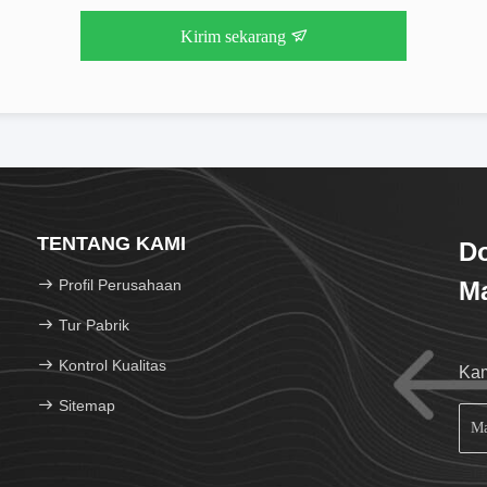
Kirim sekarang
TENTANG KAMI
D
Profil Perusahaan
Ma
Tur Pabrik
Kontrol Kualitas
Kam
Sitemap