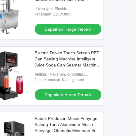
Aluminium Can
driven type: Electric
Tegangan: 220V/380V
Dapatkan Harga Terbaik
Electric Driven Touch Screen PET
Can Sealing Machine Intelligent
Juice Soda Can Seamer Machine
untuk industri minuman dan
Aplikasi: Makanan, komoditas,
makanan
minuman, bahan kimia
Jenis Kemasan: Kaleng, barel
Dapatkan Harga Terbaik
Pabrik Produsen Mesin Penyegel
Kaleng Tuna Aluminium Mesin
Penyegel Otomatis Minuman Soda