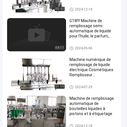
multifonctionnelle
Machine d'emballage à rempli
00:42
2024-12-18
ssage liquide
G1WY Machine de
remplissage semi-
automatique de liquide
pour l'huile, le parfum,
l'eau minérale, le jus, le
lait de soja (500-3000 ml)
Machine d'emballage à rempli
04:11
2024-05-06
ssage liquide
Machine numérique de
remplissage de liquide
électrique Cosmétiques
Remplisseur
automatique Crème de
miel Piston machine de
Machine d'emballage à rempli
01:19
2024-07-29
remplissage de liquide de
ssage liquide
pâte
Machine de remplissage
automatique de
bouteilles liquides à
pistons et à étiquetage
Machine d'emballage à rempli
00:40
2024-12-18