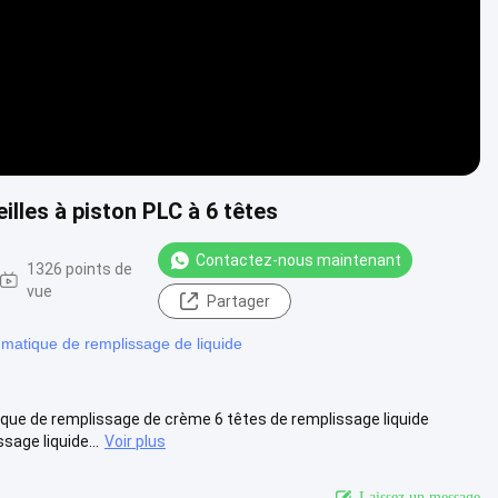
lles à piston PLC à 6 têtes
Contactez-nous maintenant
1326 points de
vue
Partager
atique de remplissage de liquide
ique de remplissage de crème 6 têtes de remplissage liquide
age liquide...
Voir plus
Laissez un message