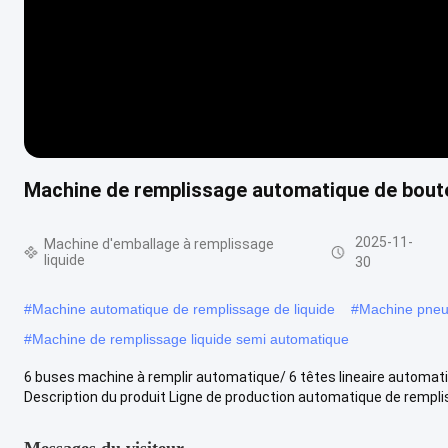
Machine de remplissage automatique de boutei
2025-11-
Machine d'emballage à remplissage
liquide
30
#
Machine automatique de remplissage de liquide
#
Machine pneum
#
Machine de remplissage liquide semi automatique
6 buses machine à remplir automatique/ 6 têtes lineaire automat
Description du produit Ligne de production automatique de rempliss
Messages du visiteur