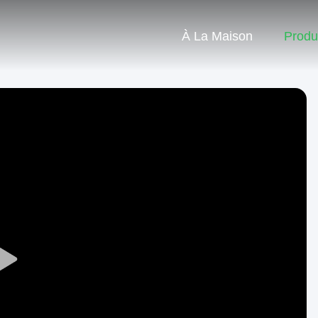
À La Maison
Produ
Play
Video