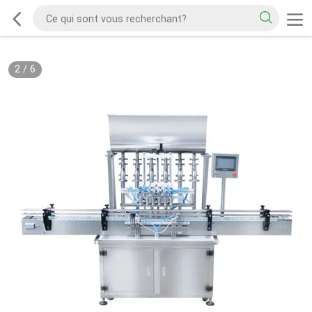
2
/
6