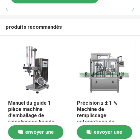
produits recommandés
À la maison
Manuel du guide 1
Précision ≤ ± 1 %
pièce machine
Machine de
d'emballage de
remplissage
Produits
remplissage liquide
automatique de
offrant une précision
bouteilles de liquide
envoyer une
envoyer une
inférieure ou égale à 1
1,5 kW Offre un
À propos de nous