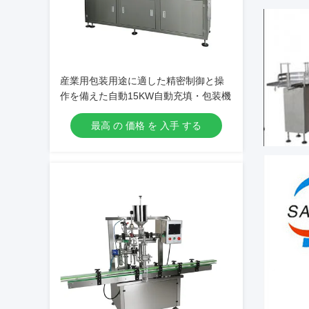
産業用包装用途に適した精密制御と操
作を備えた自動15KW自動充填・包装機
最高 の 価格 を 入手 する