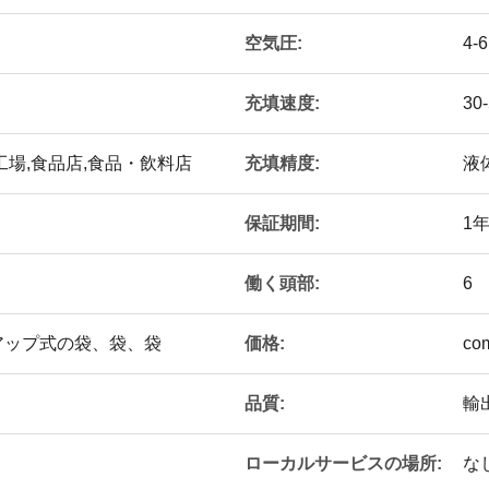
空気圧:
4-
充填速度:
30-
充填精度:
工場,食品店,食品・飲料店
液体
保証期間:
1
働く頭部:
6
価格:
アップ式の袋、袋、袋
com
品質:
輸
ローカルサービスの場所:
な