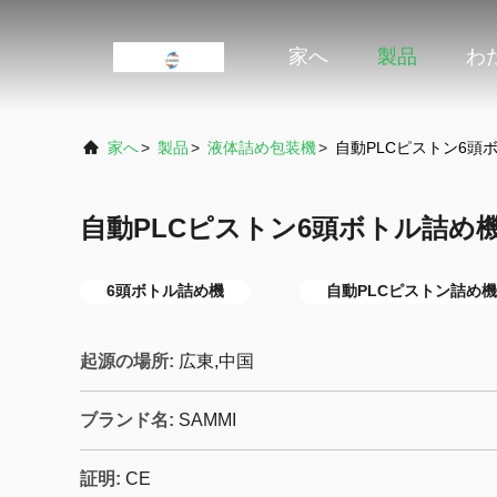
家へ
製品
わ
家へ
>
製品
>
液体詰め包装機
>
自動PLCピストン6頭
自動PLCピストン6頭ボトル詰め
6頭ボトル詰め機
自動PLCピストン詰め機
起源の場所:
広東,中国
ブランド名:
SAMMI
証明:
CE