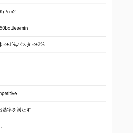
6Kg/cm2
50bottles/min
 ≤±1%,パスタ ≤±2%
年
petitive
出基準を満たす
し