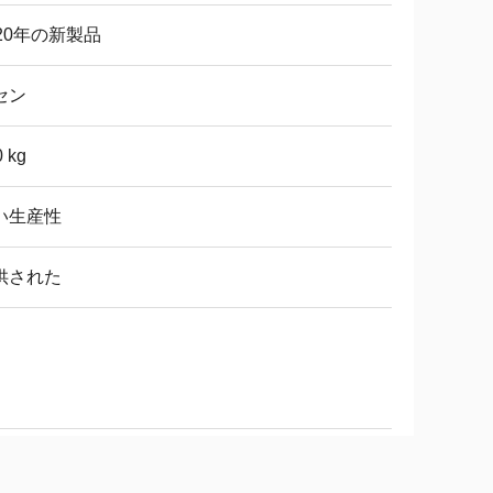
020年の新製品
セン
 kg
い生産性
供された