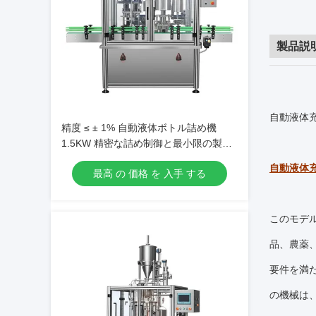
製品説
自動液体充
精度 ≤ ± 1% 自動液体ボトル詰め機
1.5KW 精密な詰め制御と最小限の製品
廃棄物を提供します
自動液体充
最高 の 価格 を 入手 する
このモデ
品、農薬
要件を満
の機械は、