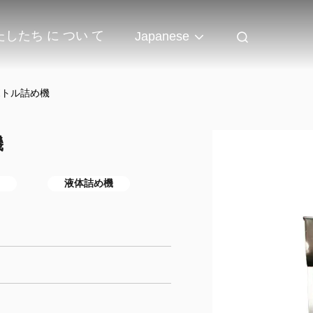
たしたち に つい て
Japanese
ボトル詰め機
機
液体詰め機