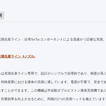
明
填生産ライン：台湾AirTacコンポーネントによる迅速かつ正確な充填
填生産ライン 6ノズル:
ルは充填生産ライン専用で、設計がシンプルで合理的であり、精度が高
、特殊産業における液体の充填に適しています。電源が不要で、安全で
たすことができます。この機械は半自動ダブルピストン液体充填機であ
作業効率を向上させるために、同相の2つの充填ヘッドを備えています。また