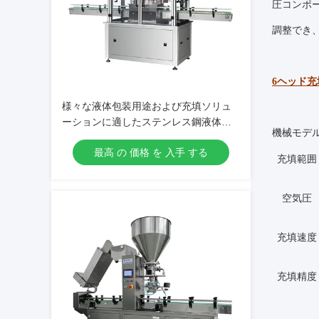
圧コンポ
調整でき
6ヘッド
様々な液体包装用途および充填ソリュ
ーションに適したステンレス鋼液体充
機械モデ
填包装機
最高 の 価格 を 入手 する
充填範囲
空気圧
充填速度
充填精度