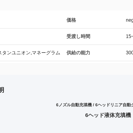
価格
neg
受渡し時間
15
供給の能力
/P,ウェスタンユニオン,マネーグラム
3
明
6ノズル自動充填機 / 6ヘッドリニア自
6ヘッド液体充填機