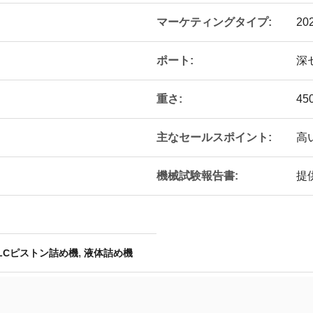
マーケティングタイプ:
2
ポート:
深
重さ:
450
主なセールスポイント:
高
機械試験報告書:
提
,
LCピストン詰め機
液体詰め機