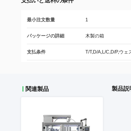
支払いと送料の条件
最小注文数量
1
パッケージの詳細
木製の箱
支払条件
T/T,D/A,L/C,D
製品説
関連製品