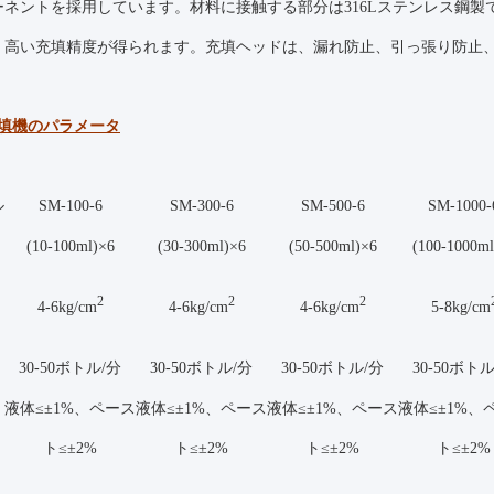
ーネントを採用しています。材料に接触する部分は316Lステンレス鋼
、高い充填精度が得られます。充填ヘッドは、漏れ防止、引っ張り防止
充填機のパラメータ
ル
SM-100-6
SM-300-6
SM-500-6
SM-1000-
(10-100ml)×6
(30-300ml)×6
(50-500ml)×6
(100-1000ml
2
2
2
4-6kg/cm
4-6kg/cm
4-6kg/cm
5-8kg/cm
30-50ボトル/分
30-50ボトル/分
30-50ボトル/分
30-50ボト
液体≤±1%、ペース
液体≤±1%、ペース
液体≤±1%、ペース
液体≤±1%、
ト≤±2%
ト≤±2%
ト≤±2%
ト≤±2%