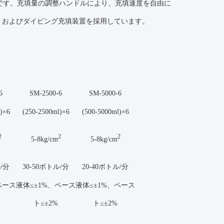
製です。充填量の調整ハンドルにより、充填速度を自由に
、およびダイビング充填装置を採用しています。
6
SM-2500-6
SM-5000-6
)×6
(250-2500ml)×6
(500-5000ml)×6
2
2
2
5-8kg/cm
5-8kg/cm
ル/分
30-50ボトル/分
20-40ボトル/分
ペース
液体≤±1%、ペース
液体≤±1%、ペース
ト≤±2%
ト≤±2%