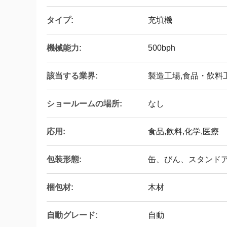
タイプ:
充填機
機械能力:
500bph
該当する業界:
製造工場,食品・飲料
ショールームの場所:
なし
応用:
食品,飲料,化学,医療
包装形態:
缶、びん、スタンド
梱包材:
木材
自動グレード:
自動