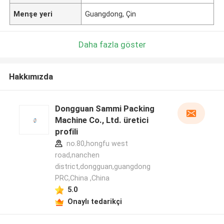
Menşe yeri
Guangdong, Çin
Daha fazla göster
Hakkımızda
Dongguan Sammi Packing
Machine Co., Ltd. üretici
profili
no.80,hongfu west
road,nanchen
district,dongguan,guangdong
PRC,China ,China
5.0
Onaylı tedarikçi