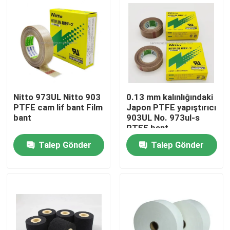
Nitto 973UL Nitto 903
0.13 mm kalınlığındaki
PTFE cam lif bant Film
Japon PTFE yapıştırıcı
bant
903UL No. 973ul-s
PTFE bant
Talep Gönder
Talep Gönder
Evde
Ürün
Hakkımızda