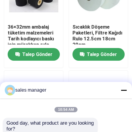
Fabrika turu
36×32mm ambalaj
Sıcaklık Döşeme
tüketim malzemeleri
Paketleri, Filtre Kağıdı
Kalite Kontrolü
Tarih kodlayıcı baskı
Rulo 12.5cm 18cm
için mürekkep rulo
20cm
Talep Gönder
Talep Gönder
Bir İndirim İste
Sıvı doldurma ambalaj makinesi
sales manager
Ambalaj Etiketleme Makinesi
Otomatik Paketleme Makinası
10:54 AM
Good day, what product are you looking 
Otomatik Şişe Kapatma Makinesi
for?
30×100M Siyah
Siyah ambalaj tüketici