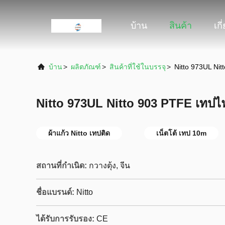
บ้าน
สินค้า
เกี
บ้าน
>
ผลิตภัณฑ์
>
สินค้าที่ใช้ในบรรจุ
>
Nitto 973UL Nit
Nitto 973UL Nitto 903 PTFE เทปไฟ
ผ้าแก้ว Nitto เทปติด
เน็ตโต้ เทป 10m
สถานที่กำเนิด:
กวางตุ้ง, จีน
ชื่อแบรนด์:
Nitto
ได้รับการรับรอง:
CE