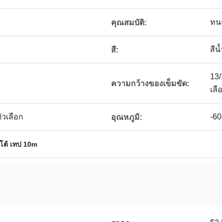
ทน
คุณสมบัติ:
สีน
สี:
13/
ความกว้างของเข็มขัด:
เลื
ัวเลือก
-6
อุณหภูมิ:
ตโต้ เทป 10m