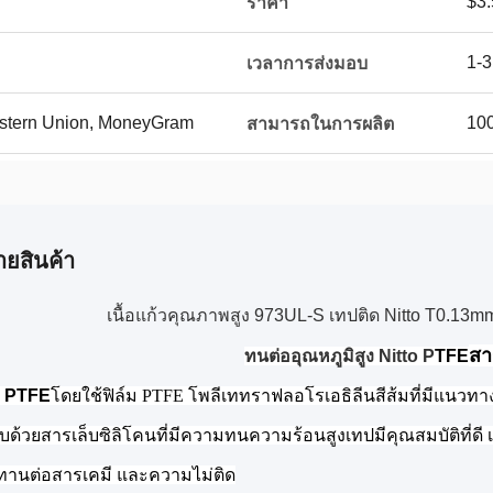
$3.
ราคา
1-3
เวลาการส่งมอบ
Western Union, MoneyGram
100
สามารถในการผลิต
ายสินค้า
เนื้อแก้วคุณภาพสูง 973UL-S เทปติด Nitto T0.1
สา
ทนต่ออุณหภูมิสูง Nitto P
TFE
อ PTFE
โดยใช้ฟิล์ม PTFE โพลีเททราฟลอโรเอธิลีนสีส้มที่มีแนวทางพิเ
บด้วยสารเล็บซิลิโคนที่มีความทนความร้อนสูงเทปมีคุณสมบัติที่
านต่อสารเคมี และความไม่ติด