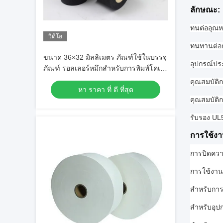
ลักษณะ:
ทนต่ออุณหภ
วิดีโอ
ทนทานต่อก
ขนาด 36×32 มิลลิเมตร ภัณฑ์ใช้ในบรรจุ
อุปกรณ์ปร
ภัณฑ์ รอลเลอร์หมึกสําหรับการพิมพ์โคเด
อร์วันที่
คุณสมบัติก
หา ราคา ที่ ดี ที่สุด
คุณสมบัติกา
รับรอง UL
การใช้งา
การปิดควา
การใช้งานท
สําหรับกา
สําหรับอุ