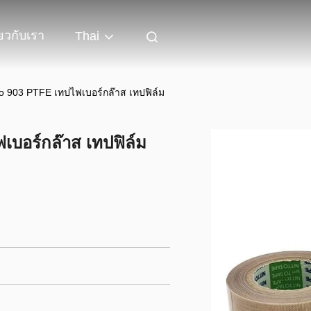
่ยวกับเรา
Thai
to 903 PTFE เทปไฟเบอร์กล๊าส เทปฟิล์ม
เบอร์กล๊าส เทปฟิล์ม