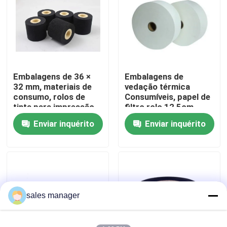
Visita à fábrica
Controle de qualidade
Embalagens de 36 ×
Embalagens de
32 mm, materiais de
vedação térmica
Solicite um orçamento
consumo, rolos de
Consumíveis, papel de
tinta para impressão
filtro rolo 12,5cm
de codificadores de
18cm 20cm
Enviar inquérito
Enviar inquérito
Máquina de embalagem de enchimento de líquido
data
Máquina de rotulagem de embalagens
Máquina de empacotamento automática
sales manager
Máquina tampando da garrafa automática