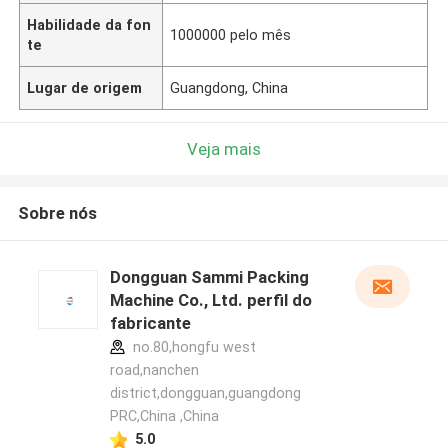
Habilidade da fon
1000000 pelo mês
te
Lugar de origem
Guangdong, China
Veja mais
Sobre nós
Dongguan Sammi Packing
Machine Co., Ltd. perfil do
fabricante
no.80,hongfu west
road,nanchen
district,dongguan,guangdong
PRC,China ,China
5.0