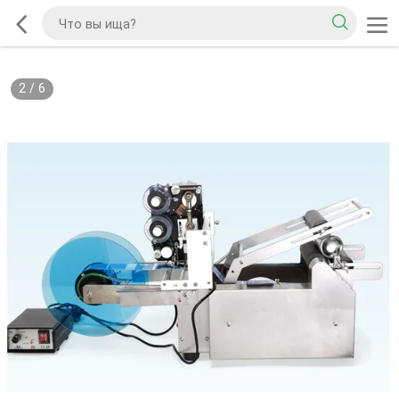
2
/
6