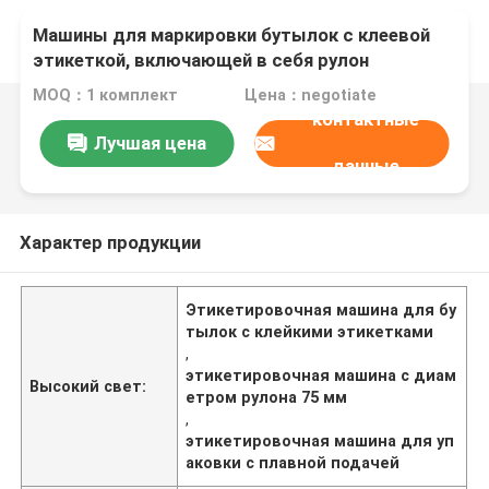
Машины для маркировки бутылок с клеевой
этикеткой, включающей в себя рулон
этикетки, внутренний диаметр 75 мм,
MOQ：1 комплект
Цена：negotiate
обеспечивающий плавное питание этикетки
контактные
Лучшая цена
данные
Характер продукции
Этикетировочная машина для бу
тылок с клейкими этикетками
,
этикетировочная машина с диам
Высокий свет:
етром рулона 75 мм
,
этикетировочная машина для уп
аковки с плавной подачей