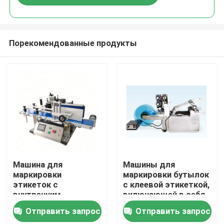
Порекомендованные продукты
Домой
Машина для
Машины для
маркировки
маркировки бутылок
этикеток с
с клеевой этикеткой,
Продукты
внутренним
включающей в себя
диаметром 75 мм
рулон этикетки,
Отправить запрос
Отправить запрос
идеально подходит
внутренний диаметр
О нас