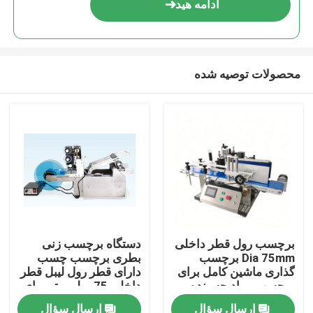
ادامه هید
محصولات توصیه شده
خونه
برچسب رول قطر داخلی
دستگاه برچسب زنی
Dia 75mm برچسب
بطری برچسب چسب
محصولات
گذاری ماشین کامل برای
دارای قطر رول لیبل قطر
برچسب مواد چسبنده
داخلی 75 میلی متر برای
برچسب گذاری
اطمینان از تغذیه صاف و
ارسال سؤال
ارسال سؤال
درباره ما