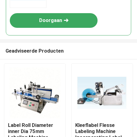
voeding
Doorgaan
Geadviseerde Producten
Thuis
Producten
Label Roll Diameter
Kleeflabel Flesse
inner Dia 75mm
Labeling Machine
Over ons