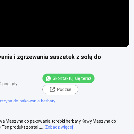
nia i zgrzewania saszetek z solą do
Skontaktuj się teraz
4 poglądy
Podział
szyna do pakowania herbaty
owa Maszyna do pakowania torebki herbaty Kawy Maszyna do
en produkt został .....
Zobacz więcej