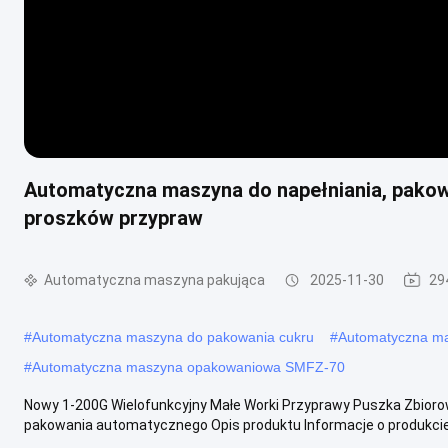
Automatyczna maszyna do napełniania, pakowa
proszków przypraw
Automatyczna maszyna pakująca
2025-11-30
29
#
Automatyczna maszyna do pakowania cukru
#
Automatyczna ma
#
Automatyczna maszyna opakowaniowa SMFZ-70
Nowy 1-200G Wielofunkcyjny Małe Worki Przyprawy Puszka Zbior
pakowania automatycznego Opis produktu Informacje o produkcie T