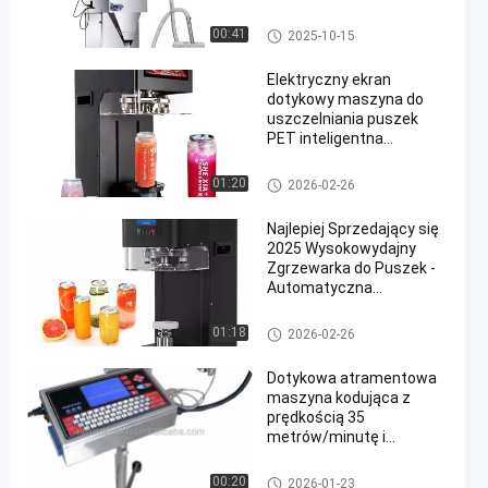
ryżowym 50-3000g
Ważenie i pakowanie dla
Automatyczna maszyna paku
00:41
2025-10-15
towarów spożywczych
jąca
Elektryczny ekran
dotykowy maszyna do
uszczelniania puszek
PET inteligentna
maszyna do
uszczelniania puszek
Automatyczna maszyna paku
01:20
2026-02-26
soku sodowego dla
jąca
przemysłu spożywczego
Najlepiej Sprzedający się
i napojów
2025 Wysokowydajny
Zgrzewarka do Puszek -
Automatyczna
Zgrzewarka do Puszek
Plastikowych/Metalowych
Automatyczna maszyna pakuj
01:18
2026-02-26
do Bubble Tea, Soków i
ąca
Napojów Gazowanych
Dotykowa atramentowa
maszyna kodująca z
prędkością 35
metrów/minutę i
obracaną o 180° głowicą
natryskową do
Automatyczna maszyna paku
00:20
2026-01-23