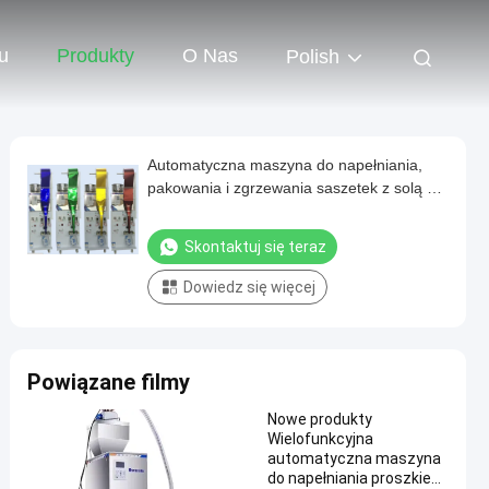
u
Produkty
O Nas
Polish
Automatyczna maszyna do napełniania,
pakowania i zgrzewania saszetek z solą do
proszków przypraw
Skontaktuj się teraz
Dowiedz się więcej
Powiązane filmy
Nowe produkty
Wielofunkcyjna
automatyczna maszyna
do napełniania proszkiem