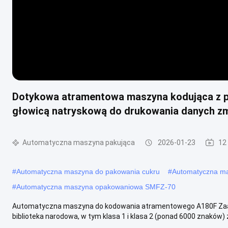
Dotykowa atramentowa maszyna kodująca z pr
głowicą natryskową do drukowania danych z
Automatyczna maszyna pakująca
2026-01-23
12
#
Automatyczna maszyna do pakowania cukru
#
Automatyczna ma
#
Automatyczna maszyna opakowaniowa SMFZ-70
Automatyczna maszyna do kodowania atramentowego A180F Zaa
biblioteka narodowa, w tym klasa 1 i klasa 2 (ponad 6000 znaków) 