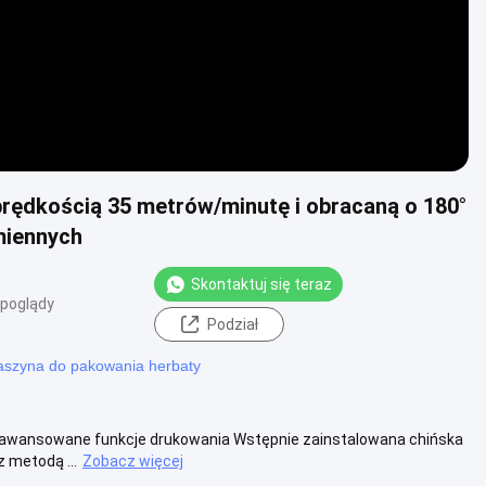
ędkością 35 metrów/minutę i obracaną o 180°
miennych
Skontaktuj się teraz
 poglądy
Podział
szyna do pakowania herbaty
wansowane funkcje drukowania Wstępnie zainstalowana chińska
z metodą ...
Zobacz więcej