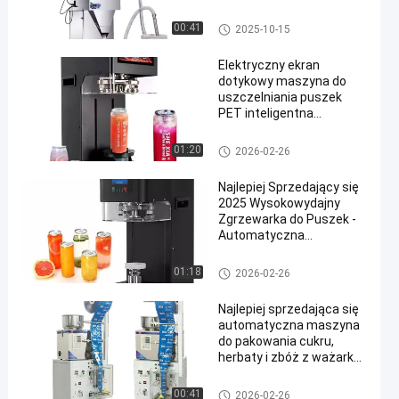
ryżowym 50-3000g
Ważenie i pakowanie dla
Automatyczna maszyna paku
00:41
2025-10-15
towarów spożywczych
jąca
Elektryczny ekran
dotykowy maszyna do
uszczelniania puszek
PET inteligentna
maszyna do
uszczelniania puszek
Automatyczna maszyna paku
01:20
2026-02-26
soku sodowego dla
jąca
przemysłu spożywczego
Najlepiej Sprzedający się
i napojów
2025 Wysokowydajny
Zgrzewarka do Puszek -
Automatyczna
Zgrzewarka do Puszek
Plastikowych/Metalowych
Automatyczna maszyna pakuj
01:18
2026-02-26
do Bubble Tea, Soków i
ąca
Napojów Gazowanych
Najlepiej sprzedająca się
automatyczna maszyna
do pakowania cukru,
herbaty i zbóż z ważarką
drukarską i
uszczelniaczem
Automatyczna maszyna paku
00:41
2026-02-26