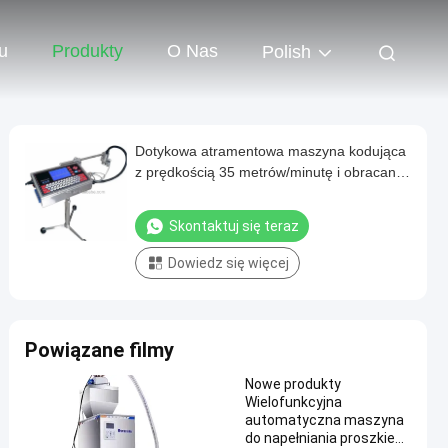
u
Produkty
O Nas
Polish
Dotykowa atramentowa maszyna kodująca
z prędkością 35 metrów/minutę i obracaną
o 180° głowicą natryskową do drukowania
danych zmiennych
Skontaktuj się teraz
Dowiedz się więcej
Powiązane filmy
Nowe produkty
Wielofunkcyjna
automatyczna maszyna
do napełniania proszkiem