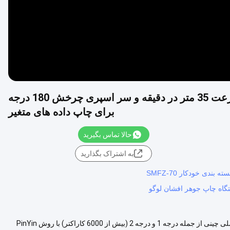
دستگاه کدنویسی جوهر پرتاب صفحه لمسی با سرعت 35 متر در دقیقه و سر اسپری چرخش 180 درجه
برای چاپ داده های متغیر
حالا تماس بگیرید
به اشتراک بگذارید
دی خودکار SMFZ-70
A180F ماشین کدگذاری خودکار جوهر ویژگی های پیشرفته چاپ با کتابخانه ملی چینی از جمله درجه 1 و درجه 2 (بیش از 6000 کاراکتر) با روش PinYin