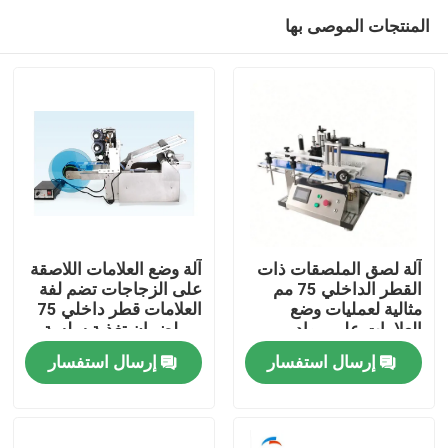
المنتجات الموصى بها
آلة لصق الملصقات ذات
آلة وضع العلامات اللاصقة
القطر الداخلي 75 مم
على الزجاجات تضم لفة
مثالية لعمليات وضع
العلامات قطر داخلي 75
المنزل
العلامات على مواد
مم لضمان تغذية سلسة
الملصقات اللاصقة
والعلامات
إرسال استفسار
إرسال استفسار
والتعبئة والتغليف
المنتجات
عنّا