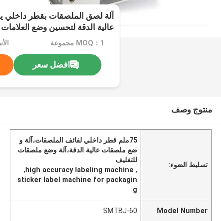
عالية الدقة لتحسين وضع العلامات
MOQ：1 مجموعة
الأسعا
افضل سعر
منتوج وصف
75ملم قطر داخلي لفائف الملصقات،آلة و
ضع ملصقات عالية الدقة،آلة وضع ملصقات
للتغليف
تسليط الضوء:
,
high accuracy labeling machine
,
sticker label machine for packagin
g
SMTBJ-60
Model Number