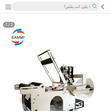
7
/
2