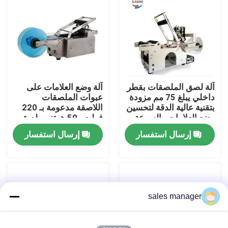
جولة في المصنع
مراقبة الجودة
آلة لصق الملصقات بقطر
آلة وضع العلامات على
اطلب اقتباس
داخلي يبلغ 75 مم مزودة
عبوات الملصقات
بتقنية عالية الدقة لتحسين
اللاصقة مدعومة بـ 220
وضع العلامات والسرعة
فولت -50 هرتز وملصق
آلة تعبئة لملء السائل
مصمم لمهام وضع
إرسال استفسار
إرسال استفسار
العلامات
آلة وضع العلامات على العبوات
آلة تغليف أوتوماتيكية
sales manager
آلة تعبئة الزجاجات الأوتوماتيكية