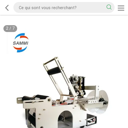
2
/
7