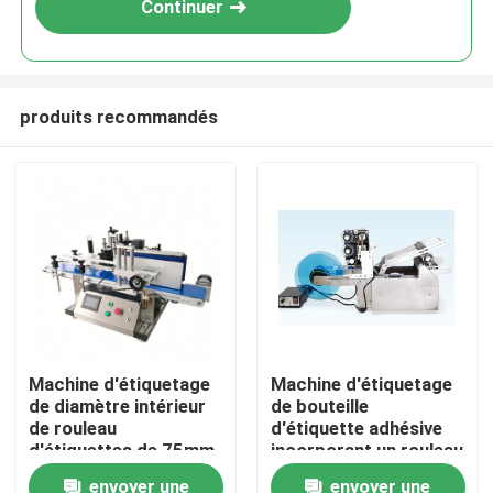
Continuer
produits recommandés
À la maison
Machine d'étiquetage
Machine d'étiquetage
de diamètre intérieur
de bouteille
Produits
de rouleau
d'étiquette adhésive
d'étiquettes de 75mm,
incorporant un rouleau
parfaite pour les
d'étiquette Diamètre
envoyer une
envoyer une
À propos de nous