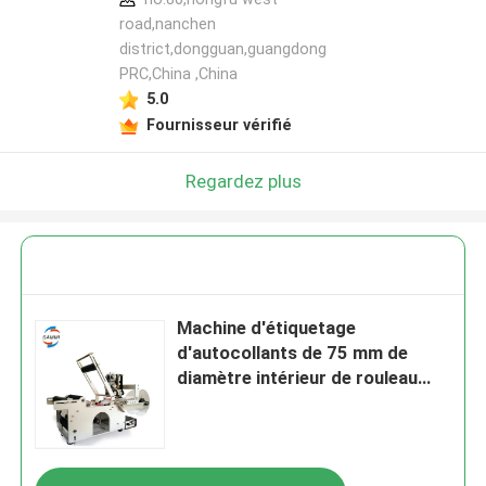
road,nanchen
district,dongguan,guangdong
PRC,China ,China
5.0
Fournisseur vérifié
Regardez plus
Machine d'étiquetage
d'autocollants de 75 mm de
diamètre intérieur de rouleau
d'étiquettes équipée d'une
technologie de haute précision
pour améliorer l'étiquetage et la
vitesse