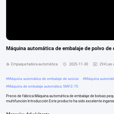
Máquina automática de embalaje de polvo de
Empaquetadora automática
2025-11-30
294 Las 
#
Máquina automática de embalaje de azúcar
#
Máquina automáti
#
Máquina de embalaje automática SMFZ-70
Precio de fábrica Máquina automática de embalaje de bolsas pequ
multifunción Introducción Este producto ha sido excelente ingenier
Mensajes del visitante