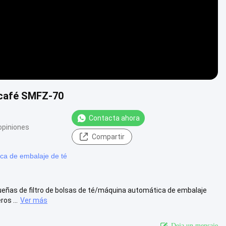
 café SMFZ-70
Contacta ahora
opiniones
Compartir
ca de embalaje de té
eñas de filtro de bolsas de té/máquina automática de embalaje
os ...
Ver más
Deja un mensaje