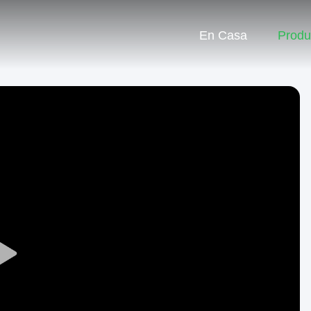
En Casa
Produ
Play
Video