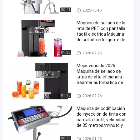
llenado de arroz en polvo
Pesado y embalaje de
Empaquetadora automática
00:41
2025-10-15
productos alimenticios
Máquina de sellado de la
lata de PET con pantalla
táctil eléctrica Máquina
de sellado inteligente de
la lata de jugo de soda
para la industria de
Empaquetadora automática
01:20
2026-02-26
bebidas y alimentos
Mejor vendido 2025
Máquina de sellado de
latas de alta eficiencia -
Seamer automático de
plástico/latón para té de
burbujas, jugos y
Empaquetadora automática
01:18
2026-02-26
refrescos
Máquina de codificación
de inyección de tinta con
pantalla táctil, velocidad
de 35 metros/minuto y
cabezal de impresión
rotatorio de 180° para
Empaquetadora automática
00:20
2026-01-23