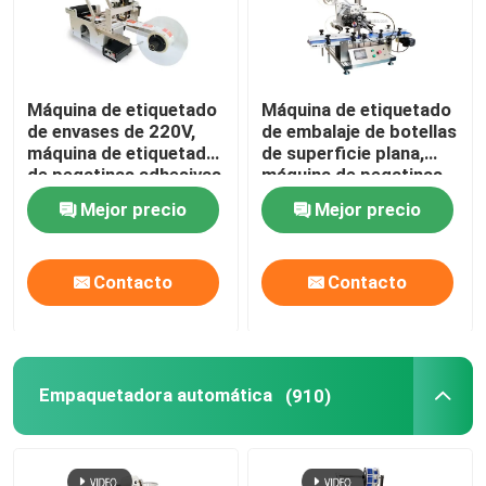
Máquina de etiquetado
Máquina de etiquetado
de envases de 220V,
de embalaje de botellas
máquina de etiquetado
de superficie plana,
de pegatinas adhesivas
máquina de pegatinas
con impresora de
automáticas de mesa
Mejor precio
Mejor precio
fechas
Contacto
Contacto
En casa
Empaquetadora automática
(910)
Productos
Sobre nosotros