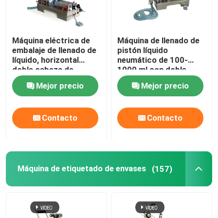
Máquina eléctrica de
Máquina de llenado de
embalaje de llenado de
pistón líquido
líquido, horizontal
neumático de 100-
doble cabeza de
1000 ml con doble
llenador de pistón
cabeza para llenar
Mejor precio
Mejor precio
aceite
Contacto
Contacto
Máquina de etiquetado de envases
(157)