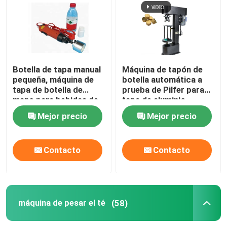
máquina de pesar el té
Máquina del lacre del tubo
Botella de tapa manual
Máquina de tapón de
pequeña, máquina de
botella automática a
tapa de botella de
prueba de Pilfer para
Empaquetadora del encogimiento
mano para bebidas de
tapa de aluminio
agua
Mejor precio
Mejor precio
máquina de aislamiento vertical
Contacto
Contacto
Equipo de codificación de fechas
Máquina del lacre de la inducción
máquina de pesar el té
(58)
máquina de llenado de polvo