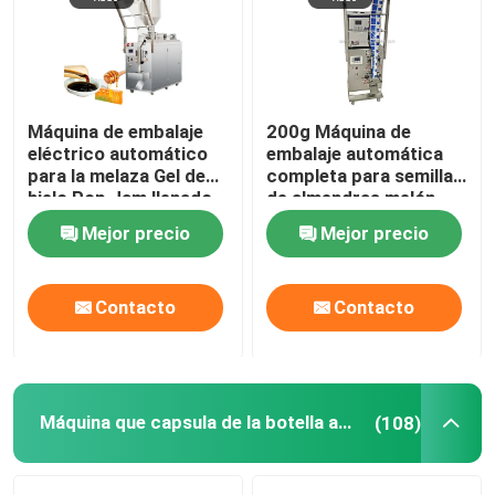
Recorrido por la fábrica
Máquina de embalaje
200g Máquina de
Control de calidad
eléctrico automático
embalaje automática
para la melaza Gel de
completa para semillas
hielo Pop Jam llenado
de almendras melón
Solicitar una cita
Sellado
Mejor precio
Mejor precio
Máquina de embalaje de llenado líquido
Contacto
Contacto
Máquina de etiquetado de envases
Empaquetadora automática
Máquina que capsula de la botella automática
(108)
Máquina que capsula de la botella automática