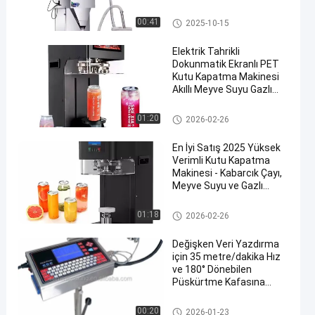
Tartım ve Paketleme Gıda
Emtiası İçin
Otomatik Paketleme Makinası
00:41
2025-10-15
Elektrik Tahrikli
Dokunmatik Ekranlı PET
Kutu Kapatma Makinesi
Akıllı Meyve Suyu Gazlı
İçecek Kutu Kapatma
Makinesi İçecek ve Gıda
Otomatik Paketleme Makinası
01:20
2026-02-26
Endüstrisi İçin
En İyi Satış 2025 Yüksek
Verimli Kutu Kapatma
Makinesi - Kabarcık Çayı,
Meyve Suyu ve Gazlı
İçecekler için Otomatik
Plastik/Teneke Kutu
Otomatik Paketleme Makinası
01:18
2026-02-26
Kapatıcı
Değişken Veri Yazdırma
için 35 metre/dakika Hız
ve 180° Dönebilen
Püskürtme Kafasına
Sahip Dokunmatik Ekranlı
Mürekkep Püskürtmeli
Otomatik Paketleme Makinası
00:20
2026-01-23