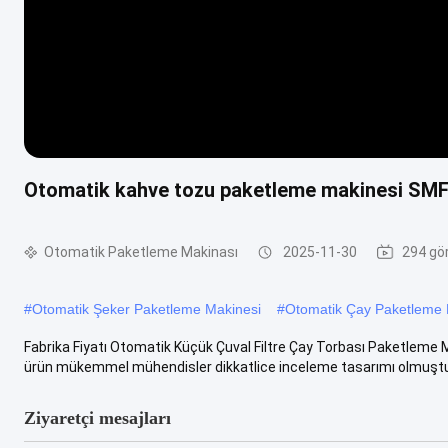
Otomatik kahve tozu paketleme makinesi SM
Otomatik Paketleme Makinası
2025-11-30
294 gö
#
Otomatik Şeker Paketleme Makinesi
#
Otomatik Çay Paketleme 
Fabrika Fiyatı Otomatik Küçük Çuval Filtre Çay Torbası Paketlem
ürün mükemmel mühendisler dikkatlice inceleme tasarımı olmuştur, 
Ziyaretçi mesajları