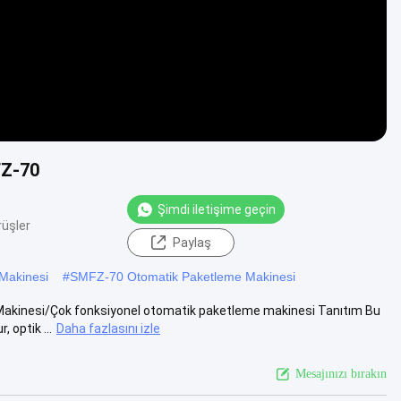
FZ-70
Şimdi iletişime geçin
rüşler
Paylaş
Makinesi
#
SMFZ-70 Otomatik Paketleme Makinesi
e Makinesi/Çok fonksiyonel otomatik paketleme makinesi Tanıtım Bu
optik ...
Daha fazlasını izle
Mesajınızı bırakın