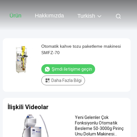
Ürün
Hakkımızda
Turkish
Otomatik kahve tozu paketleme makinesi
SMFZ-70
Şimdi iletişime geçin
Daha Fazla Bilgi
İlişkili Videolar
Yeni Gelenler Çok
Fonksiyonlu Otomatik
Besleme 50-3000g Pirinç
Unu Dolum Makinesi