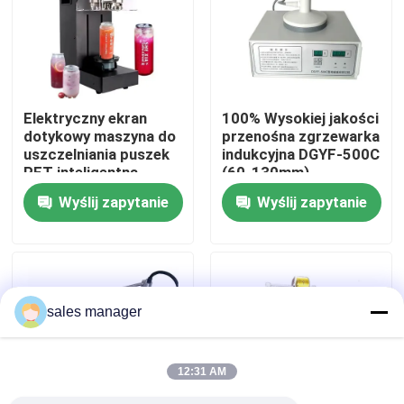
Wycieczka po fabryce
Kontrola jakości
Elektryczny ekran
100% Wysokiej jakości
dotykowy maszyna do
przenośna zgrzewarka
uszczelniania puszek
indukcyjna DGYF-500C
Poproś o wycenę
PET inteligentna
(60-130mm)
maszyna do
Wyślij zapytanie
Wyślij zapytanie
uszczelniania puszek
Maszyna do pakowania płynów
soku sodowego dla
przemysłu
spożywczego i
Maszyna do etykietowania opakowań
napojów
sales manager
Automatyczna maszyna pakująca
12:31 AM
automatyczna maszyna do zakrywania butelek