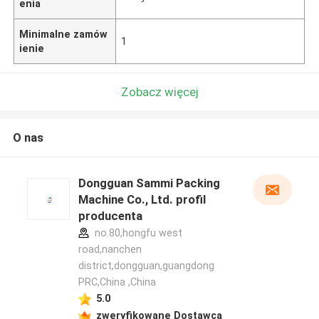
enia
Minimalne zamów
1
ienie
Zobacz więcej
O nas
Dongguan Sammi Packing
Machine Co., Ltd. profil
producenta
no.80,hongfu west
road,nanchen
district,dongguan,guangdong
PRC,China ,China
5.0
zweryfikowane Dostawca