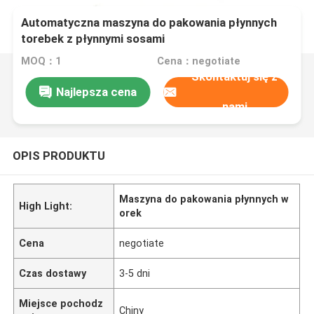
Automatyczna maszyna do pakowania płynnych
torebek z płynnymi sosami
MOQ：1
Cena：negotiate
Skontaktuj się z
Najlepsza cena
nami
OPIS PRODUKTU
Maszyna do pakowania płynnych w
High Light:
orek
Cena
negotiate
Czas dostawy
3-5 dni
Miejsce pochodz
Chiny