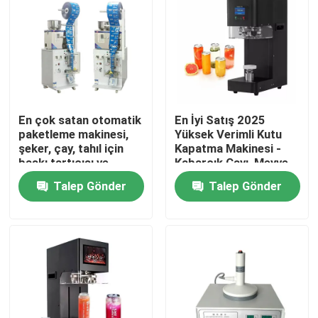
En çok satan otomatik
En İyi Satış 2025
paketleme makinesi,
Yüksek Verimli Kutu
şeker, çay, tahıl için
Kapatma Makinesi -
baskı tartıcısı ve
Kabarcık Çayı, Meyve
mühürleyici
Suyu ve Gazlı İçecekler
Talep Gönder
Talep Gönder
için Otomatik
Plastik/Teneke Kutu
Kapatıcı
Evde
Ürün
Hakkımızda