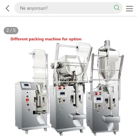
2
/
5