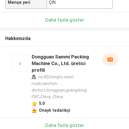
Menşe yeri
ÇIN
Daha fazla göster
Hakkımızda
Dongguan Sammi Packing
Machine Co., Ltd. üretici
profili
no.80,hongfu west
road,nanchen
district,dongguan,guangdong
PRC,China ,China
5.0
Onaylı tedarikçi
Daha fazla göster