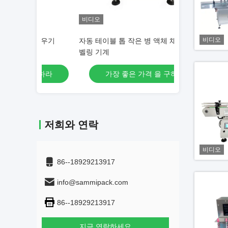
비디오
비디오
 채우기
자동 테이블 톱 작은 병 액체 채우기 캡 라
4 노즐 액체 충
벨링 기계
체 병 충전기
구하라
가장 좋은 가격 을 구하라
가장 좋
저희와 연락
비디오
86--18929213917
info@sammipack.com
86--18929213917
지금 연락하세요