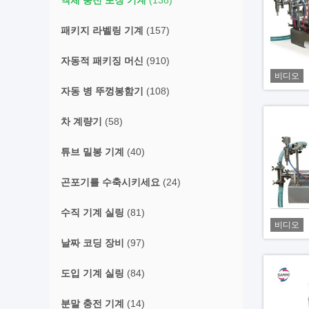
액체 충전 포장 기계
(138)
패키지 라벨링 기계
(157)
자동적 패키징 머신
(910)
비디오
자동 병 뚜껑봉함기
(108)
차 계량기
(58)
튜브 밀봉 기계
(40)
곤포기를 수축시키세요
(24)
수직 기계 실링
(81)
비디오
날짜 코딩 장비
(97)
도입 기계 실링
(84)
분말 충전 기계
(14)