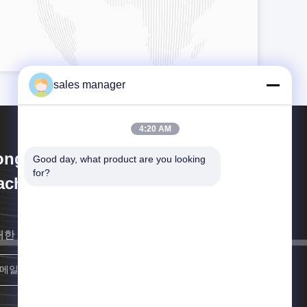
sales manager
4:20 AM
ongguan Sammi Packing
Good day, what product are you looking 
for?
chine Co., Ltd.
대한 빨리 연락할게요
등록하세요