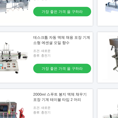
비디오
비디
가장 좋은 가격 을 구하라
전 기계 자동 오버플로우 액
6 노즐 자동 충전기/ 6 헤드 선형 자동 크
음료 
림 충전기
울기
데스크톱 자동 액체 채용 포장 기계
은 가격 을 구하라
가장 좋은 가격 을 구하라
소형 에센셜 오일 향수
조건: 새로운
종류: 충전기
가장 좋은 가격 을 구하라
2000ml 스푸트 봉지 액체 채우기
포장 기계 테이블 타입 2 머리
조건: 새로운
종류: 충전기