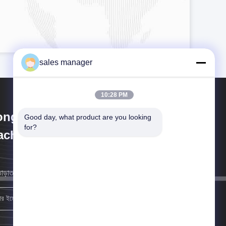
sales manager
10:28 PM
ongguan Sammi Packing
Good day, what product are you looking 
for?
chine Co., Ltd.
াড়াতাড়ি সম্ভব আমরা আপনার কাছে ফিরে আসব।
নিবন্ধন করুন