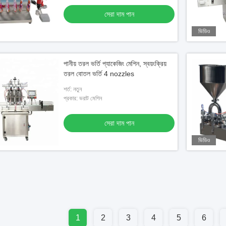
সেরা দাম পান
ভিডিও
পানীয় তরল ভর্তি প্যাকেজিং মেশিন, স্বয়ংক্রিয়
তরল বোতল ভর্তি 4 nozzles
শর্ত: নতুন
প্রকার: ভরাট মেশিন
সেরা দাম পান
ভিডিও
1
2
3
4
5
6