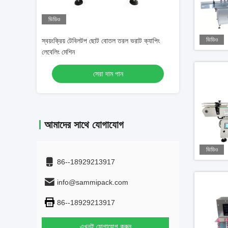
ভিডিও
ভিডিও
ভর্তি মেশিন
স্বয়ংক্রিয় টেবিলটপ ছোট বোতল তরল ভরাট ক্যাপিং
4 নজল তরল ভর্তি মেশিন
লেবেলিং মেশিন
বোতল ভর্তি
সেরা দাম পান
স
আমাদের সাথে যোগাযোগ
ভিডিও
86--18929213917
info@sammipack.com
86--18929213917
এখনই যোগাযোগ করুন