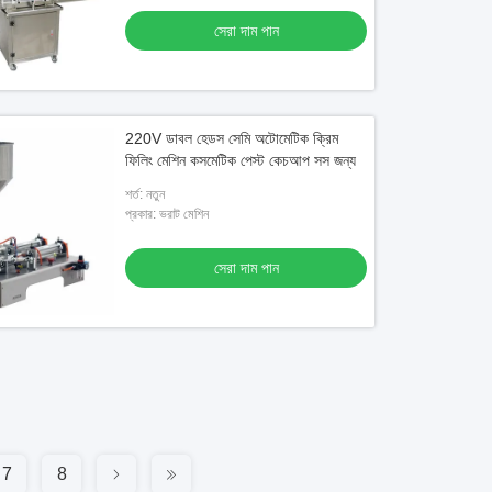
সেরা দাম পান
220V ডাবল হেডস সেমি অটোমেটিক ক্রিম
ফিলিং মেশিন কসমেটিক পেস্ট কেচআপ সস জন্য
শর্ত: নতুন
প্রকার: ভরাট মেশিন
সেরা দাম পান
7
8