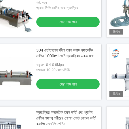
শর্ত: নতুন
প্রকার: ফিলিং মেশিন, আধা-স্বয়ংক্রিয়
সেরা দাম পান
ভিডিও
304 স্টেইনলেস স্টীল তরল ভরাট প্যাকেজিং
মেশিন 1000ml সেমি স্বয়ংক্রিয় একক মাথা
বায়ু চাপ: 0.4-0.6Mpa
সক্ষমতা: 10-20 বোতল/মিনিট
সেরা দাম পান
ভিডিও
স্বয়ংক্রিয় কসমেটিক তরল ভর্তি এবং প্যাকিং
মেশিন শ্যাম্পু শরীরের লোশন পেস্ট বোতল ভর্তি
ক্যাপিং লেবেলিং মেশিন