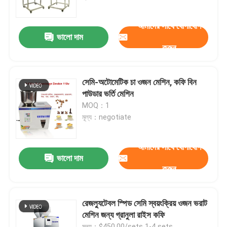
আমাদের সাথে যোগাযোগ
কারখানা পরিদর্শন
ভালো দাম
করুন
গুণমান নিয়ন্ত্রণ
সেমি-অটোমেটিক চা ওজন মেশিন, কফি বিন
একটি উদ্ধৃতি অনুরোধ করুন
পাউডার ভর্তি মেশিন
MOQ：1
মূল্য：negotiate
তরল ভরাট প্যাকেজিং মেশিন
আমাদের সাথে যোগাযোগ
প্যাকেজিং লেবেলিং মেশিন
ভালো দাম
করুন
স্বয়ংক্রিয় প্যাকেজিং মেশিন
রেজল্যুটেবল স্পিড সেমি স্বয়ংক্রিয় ওজন ভরাট
মেশিন জন্য গ্রানুলা রাইস কফি
স্বয়ংক্রিয় বোতল ক্যাপিং মেশিন
মূল্য：$450.00/sets 1-4 sets