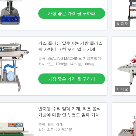
가장 좋은 가격 을 구하라
비디오
일러 휴대용 열 임플러스
FKR 시리즈 펄스 핸드 실링 머신 핸드 클
봉지 수동 시일러 기계
램프 실러
가스 플러싱 알루미늄 가방 플라스
은 가격 을 구하라
가장 좋은 가격 을 구하라
틱 가방에 대한 수직 밀폐 기계
종류: SEALING MACHINE, 진공포장기
최대 속도: 10m/분, 14m/분, 16m/분
가장 좋은 가격 을 구하라
비디오
반자동 수직 밀폐 기계, 작은 음식
가방에 대한 연속 밴드 밀폐 기계
종류: 씰링 기계
최대 속도: 60 PC / 분