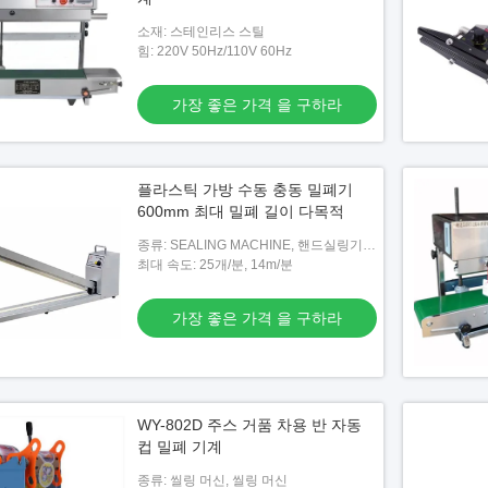
소재: 스테인리스 스틸
힘: 220V 50Hz/110V 60Hz
가장 좋은 가격 을 구하라
플라스틱 가방 수동 충동 밀폐기
600mm 최대 밀폐 길이 다목적
종류: SEALING MACHINE, 핸드실링기/
열밀봉기
최대 속도: 25개/분, 14m/분
가장 좋은 가격 을 구하라
WY-802D 주스 거품 차용 반 자동
컵 밀폐 기계
종류: 씰링 머신, 씰링 머신