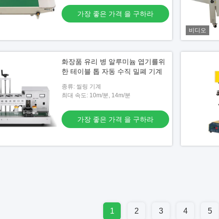
가장 좋은 가격 을 구하라
비디오
화장품 유리 병 알루미늄 엽기를위
한 테이블 톱 자동 수직 밀폐 기계
종류: 씰링 기계
최대 속도: 10m/분, 14m/분
가장 좋은 가격 을 구하라
1
2
3
4
5