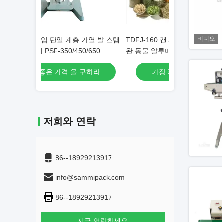
비디오
가열 발 스탬
TDFJ-160 캔 시머 폐쇄 톤 페이스트 틴 애
핸드 임플러스 시
/650
완 동물 알루미늄 캔 밀폐 시어링 기계
시일러 플라스틱 
구하라
가장 좋은 가격 을 구하라
가장 좋
저희와 연락
86--18929213917
info@sammipack.com
86--18929213917
지금 연락하세요