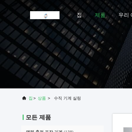
집
제품
우리 
집
>
상품
>
수직 기계 실링
모든 제품