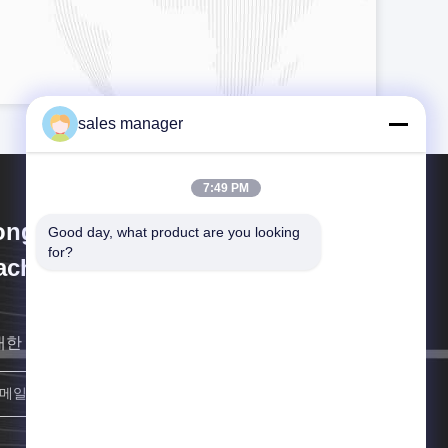
sales manager
7:49 PM
ongguan Sammi Packing
Good day, what product are you looking 
for?
chine Co., Ltd.
대한 빨리 연락할게요
등록하세요