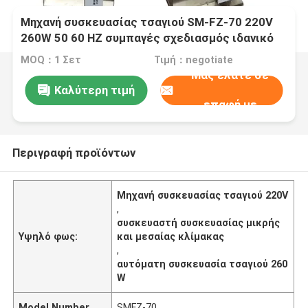
Μηχανή συσκευασίας τσαγιού SM-FZ-70 220V
260W 50 60 HZ συμπαγές σχεδιασμός ιδανικό
για μικρομεσαίες επιχειρήσεις συσκευασίας
MOQ：1 Σετ
Τιμή：negotiate
τσαγιού
Μας ελάτε σε
Καλύτερη τιμή
επαφή με
Περιγραφή προϊόντων
Μηχανή συσκευασίας τσαγιού 220V
,
συσκευαστή συσκευασίας μικρής
Υψηλό φως:
και μεσαίας κλίμακας
,
αυτόματη συσκευασία τσαγιού 260
W
Model Number
SMFZ-70