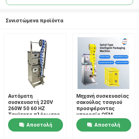
Συνιστώμενα προϊόντα
Αυτόματη
Μηχανή συσκευασίας
Σπίτι
συσκευαστή 220V
σακούλας τσαγιού
260W 50 60 HZ
προσφέροντας
Ταχύτητα πλήρωσης
υπηρεσία OEM
Προϊόντα
20 30bags λεπτό
σχεδιασμένη για τη
Αποστολή
Αποστολή
Ιδανικό για λύσεις
βελτίωση της
συσκευασίας
ταχύτητας
Σχετικά με εμάς
ερώτησης
ερώτησης