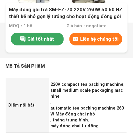
Máy đóng gói trà SM-FZ-70 220V 260W 50 60 HZ
thiết kế nhỏ gọn lý tưởng cho hoạt động đóng gói
trà quy mô vừa và nhỏ
MOQ：1 bộ
Giá bán：negotiate
Giá tốt nhất
Liên hệ chúng tôi
Mô Tả SảN PHẩM
220V compact tea packing machine
,
small medium scale packaging mac
hine
,
Điểm nổi bật:
automatic tea packing machine 260
W Máy đóng chai nhỏ
,
tháng trung bình
,
máy đóng chai tự động