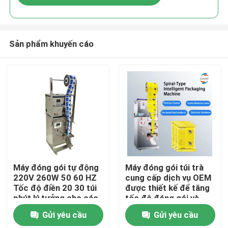
Sản phẩm khuyến cáo
Nhà
Máy đóng gói tự động
Máy đóng gói túi trà
220V 260W 50 60 HZ
cung cấp dịch vụ OEM
Tốc độ điền 20 30 túi
được thiết kế để tăng
Sản phẩm
phút lý tưởng cho các
tốc độ đóng gói và
giải pháp đóng gói
thích nghi với các yêu
Gửi yêu cầu
Gửi yêu cầu
cầu cụ thể
Về chúng tôi