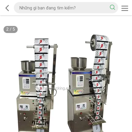
2
/
5