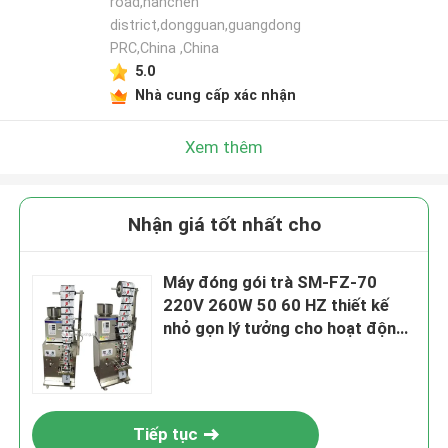
road,nanchen
district,dongguan,guangdong
PRC,China ,China
5.0
Nhà cung cấp xác nhận
Xem thêm
Nhận giá tốt nhất cho
Máy đóng gói trà SM-FZ-70
220V 260W 50 60 HZ thiết kế
nhỏ gọn lý tưởng cho hoạt động
đóng gói trà quy mô vừa và nhỏ
Tiếp tục