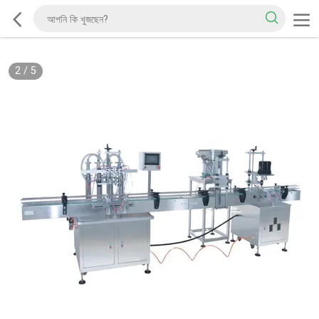
2
/
5