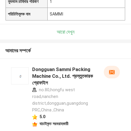
ন্যূনতম চাহিদার পরিমাণ
1
পরিচিতিমুলক নাম
SAMMI
আরো দেখুন
আমাদের সম্পর্কে
Dongguan Sammi Packing
Machine Co., Ltd. প্রস্তুতকারক
প্রোফাইল
no.80,hongfu west
road,nanchen
district,dongguan,guangdong
PRC,China ,China
5.0
যাচাইকৃত সরবরাহকারী