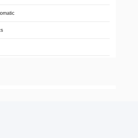
omatic
cs