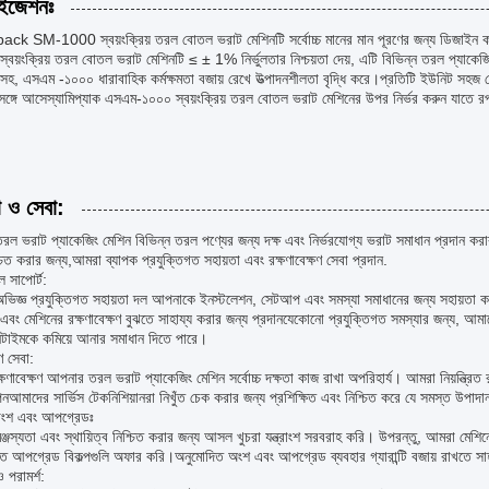
াইজেশনঃ
 SM-1000 স্বয়ংক্রিয় তরল বোতল ভরাট মেশিনটি সর্বোচ্চ মানের মান পূরণের জন্য ডিজাইন করা হয়
বয়ংক্রিয় তরল বোতল ভরাট মেশিনটি ≤ ± 1% নির্ভুলতার নিশ্চয়তা দেয়, এটি বিভিন্ন তরল প্যাকেজি
হ, এসএম -১০০০ ধারাবাহিক কর্মক্ষমতা বজায় রেখে উত্পাদনশীলতা বৃদ্ধি করে।প্রতিটি ইউনিট সহজ 
্গে আসেস্যামিপ্যাক এসএম-১০০০ স্বয়ংক্রিয় তরল বোতল ভরাট মেশিনের উপর নির্ভর করুন যাতে রপ্ত
া ও সেবা:
ল ভরাট প্যাকেজিং মেশিন বিভিন্ন তরল পণ্যের জন্য দক্ষ এবং নির্ভরযোগ্য ভরাট সমাধান প্রদান করা
নিশ্চিত করার জন্য,আমরা ব্যাপক প্রযুক্তিগত সহায়তা এবং রক্ষণাবেক্ষণ সেবা প্রদান.
ল সাপোর্ট:
ভিজ্ঞ প্রযুক্তিগত সহায়তা দল আপনাকে ইনস্টলেশন, সেটআপ এবং সমস্যা সমাধানের জন্য সহায়তা ক
বং মেশিনের রক্ষণাবেক্ষণ বুঝতে সাহায্য করার জন্য প্রদানযেকোনো প্রযুক্তিগত সমস্যার জন্য, আমা
টাইমকে কমিয়ে আনার সমাধান দিতে পারে।
ষণ সেবা:
ক্ষণাবেক্ষণ আপনার তরল ভরাট প্যাকেজিং মেশিন সর্বোচ্চ দক্ষতা কাজ রাখা অপরিহার্য। আমরা নিয়ন্ত্রিত
পনআমাদের সার্ভিস টেকনিশিয়ানরা নিখুঁত চেক করার জন্য প্রশিক্ষিত এবং নিশ্চিত করে যে সমস্ত উপাদ
ত্রাংশ এবং আপগ্রেডঃ
্জস্যতা এবং স্থায়িত্ব নিশ্চিত করার জন্য আসল খুচরা যন্ত্রাংশ সরবরাহ করি। উপরন্তু, আমরা মেশিন
িতে আপগ্রেড বিকল্পগুলি অফার করি।অনুমোদিত অংশ এবং আপগ্রেড ব্যবহার গ্যারান্টি বজায় রাখতে সা
ও পরামর্শ: