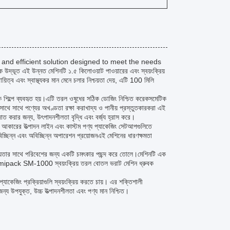
and efficient solution designed to meet the needs
ূত এই উন্নত মেশিনটি ১.৫ কিলোওয়াট পাওয়ারের এবং স্বয়ংক্রিয়
য়িত্ব এবং স্বাস্থ্যকর মান মেনে চলার নিশ্চয়তা দেয়, এটি 100 মিলি
নিক শিল্পে ব্যবহৃত হয়।এটি তরল ওষুধের সঠিক ডোজিং নিশ্চিত করেকসমেটিক
র সাথে সাথে পণ্যের অখণ্ডতা রক্ষা করাখাদ্য ও পানীয় প্রস্তুতকারকরা এই
জাত করার জন্য, উৎপাদনশীলতা বৃদ্ধি এবং বর্জ্য হ্রাস করে।
রি আকারের উত্পাদন লাইন এবং কাস্টম পণ্য প্যাকেজিং সেটআপগুলিতে
চ্ছিন্ন এবং অবিচ্ছিন্ন অপারেশন প্রয়োজনএই মেশিনের ধারণক্ষমতা
োজনীয়তার সাথে পরিবেশের জন্য একটি চমৎকার পছন্দ করে তোলে।মেশিনটি এক
ে।sammipack SM-1000 স্বয়ংক্রিয় তরল বোতল ভরাট মেশিন ধ্রুবক
াকেজিং প্রক্রিয়াগুলি স্বয়ংক্রিয় করতে চায়। এর শক্তিশালী
ত জন্য উপযুক্ত, উচ্চ উত্পাদনশীলতা এবং পণ্য মান নিশ্চিত।