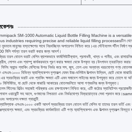
লিকেশনঃ
mipack SM-1000 Automatic Liquid Bottle Filling Machine is a versatile 
us industries requiring precise and reliable liquid filling processesচীন থেকে উদ্ভ
া ন্যূনতম মানুষের হস্তক্ষেপের সাথে নিরবচ্ছিন্ন অপারেশন নিশ্চিত করে।এর স্টেইনলেস স্টীল নির্মাণ স্থা
0 মিলি পর্যন্ত তরল ভরাট করার জন্য আদর্শ।
ক্রিয় তরল বোতল ভরাট মেশিন ব্যাপকভাবে ফার্মাসিউটিক্যাল, প্রসাধনী, খাদ্য ও পানীয়, এবং রাসায়
রি ক্রীম, লোশন এবং শ্যাম্পু কার্যকরভাবে পূরণ করার ক্ষমতা থেকে উপকৃত হয়।উৎপাদন ত্বরান্বিত করা
িয় ফিলিং অ্যান্ড প্যাকিং মেশিনের উপর নির্ভর করে সস, জুস, তেল এবং অন্যান্য খরচযোগ্য পণ্য বোতল
াক এসএম-১০০০ বিভিন্ন অ্যাপ্লিকেশন দৃশ্যকল্প যেমন উচ্চ-ভলিউম উত্পাদন উদ্ভিদ, ছোট থেকে মাঝা
এর স্বয়ংক্রিয় ভরাট এবং প্যাকিং ক্ষমতা এটি এমন সমাবেশ লাইনের জন্য উপযুক্ত করে তোলে যা অবি
 মিলিমিটার, যা ছোট থেকে মাঝারি আকারের বোতলগুলিতে আসা পণ্যগুলির জন্য উপযুক্ত।
লেস স্টিলের বিল্ডিং সহজেই পরিষ্কার এবং রক্ষণাবেক্ষণ নিশ্চিত করে, এটি কঠোর স্যানিটেশন প্রয়
লোবাল ওয়ারেন্টি সহ আসে, গুণমানের নিশ্চয়তা এবং নির্ভরযোগ্য বিক্রয়োত্তর সেবা প্রদান কর
 এবং অপারেশন দক্ষতা গ্যারান্টি.
 স্যামিপ্যাক এসএম-১০০০ একটি আদর্শ স্বয়ংক্রিয় তরল বোতল ভর্তি মেশিন যা তাদের তরল ভর্তি এবং প্য
জস্যযোগ্য ক্ষমতা, এবং স্বয়ংক্রিয় কার্যকারিতা এটি পণ্য অ্যাপ্লিকেশন এবং উত্পাদন দৃশ্যকল্প বিস্তৃ