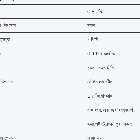
≤ ± 1%
িং উপাদান
তরল
ান্ডবুক
১ পিসি
স
0.4-0.7 এমপিএ
১০০-১০০০ মিলি
 উপাদান
স্টেইনলেস স্টীল
1.৫ কিলোওয়াট
এক বছর, এক বছর বিশ্বব্যাপী
এক্সপোর্ট স্ট্যান্ডার্ড পূরণ করুন
রিয় গ্রেড
স্বয়ংক্রিয়