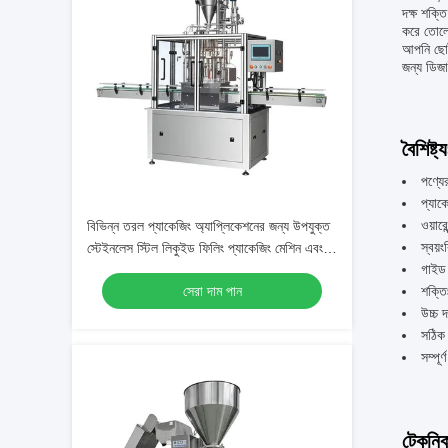
দক্ষ শক্ত
করে তোল
আপনি ছোট
জন্য ডিজা
বৈশিষ্ট্য
পণ্যে
প্যাক
ওয়ার
বিভিন্ন তরল প্যাকেজিং অ্যাপ্লিকেশনের জন্য উপযুক্ত
স্বয়ং
স্টেইনলেস স্টিল লিকুইড ফিলিং প্যাকেজিং মেশিন এবং
গাইড 
ফিলিং সলিউশন
সেরা দাম পান
শক্তি
উচ্চ 
সঠিক 
সম্পূ
টেকনিক্