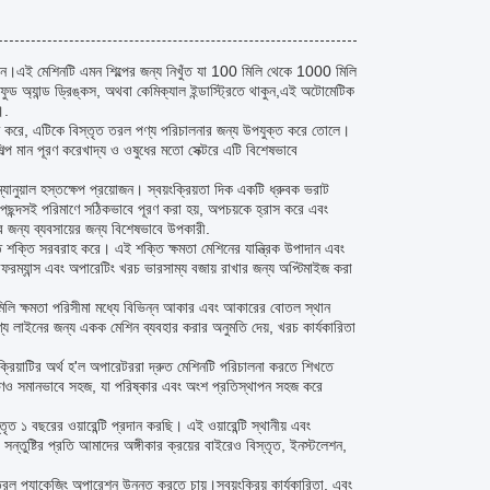
ান।এই মেশিনটি এমন শিল্পের জন্য নিখুঁত যা 100 মিলি থেকে 1000 মিলি
ড অ্যান্ড ড্রিঙ্কস, অথবা কেমিক্যাল ইন্ডাস্ট্রিতে থাকুন,এই অটোমেটিক
।.
নিশ্চিত করে, এটিকে বিস্তৃত তরল পণ্য পরিচালনার জন্য উপযুক্ত করে তোলে।
 শিল্প মান পূরণ করেখাদ্য ও ওষুধের মতো সেক্টরে এটি বিশেষভাবে
্যানুয়াল হস্তক্ষেপ প্রয়োজন। স্বয়ংক্রিয়তা দিক একটি ধ্রুবক ভরাট
ল পছন্দসই পরিমাণে সঠিকভাবে পূরণ করা হয়, অপচয়কে হ্রাস করে এবং
 জন্য ব্যবসায়ের জন্য বিশেষভাবে উপকারী.
্ত শক্তি সরবরাহ করে। এই শক্তি ক্ষমতা মেশিনের যান্ত্রিক উপাদান এবং
 পারফরম্যান্স এবং অপারেটিং খরচ ভারসাম্য বজায় রাখার জন্য অপ্টিমাইজ করা
িলি ক্ষমতা পরিসীমা মধ্যে বিভিন্ন আকার এবং আকারের বোতল স্থান
্য লাইনের জন্য একক মেশিন ব্যবহার করার অনুমতি দেয়, খরচ কার্যকারিতা
্রিয়াটির অর্থ হ'ল অপারেটররা দ্রুত মেশিনটি পরিচালনা করতে শিখতে
বেক্ষণও সমানভাবে সহজ, যা পরিষ্কার এবং অংশ প্রতিস্থাপন সহজ করে
 ১ বছরের ওয়ারেন্টি প্রদান করছি। এই ওয়ারেন্টি স্থানীয় এবং
্তুষ্টির প্রতি আমাদের অঙ্গীকার ক্রয়ের বাইরেও বিস্তৃত, ইনস্টলেশন,
তরল প্যাকেজিং অপারেশন উন্নত করতে চায়।স্বয়ংক্রিয় কার্যকারিতা, এবং