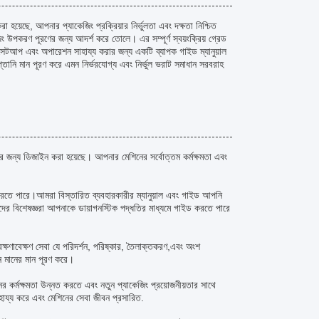
েছে, আপনার প্যাকেজিং প্রক্রিয়ার নির্ভুলতা এবং দক্ষতা নিশ্চিত
ং উপকরণ পূরণের জন্য আদর্শ করে তোলে। এর সম্পূর্ণ স্বয়ংক্রিয় গ্রেড
সেটআপ এবং অপারেশন সাহায্য করার জন্য একটি ব্যাপক গাইড ম্যানুয়াল
ানি মান পূরণ করে এমন নির্ভরযোগ্য এবং নির্ভুল ভরাট সমাধান সরবরাহ
র জন্য ডিজাইন করা হয়েছে। আপনার মেশিনের সর্বোত্তম কর্মক্ষমতা এবং
রতে পারে।আমরা বিস্তারিত ব্যবহারকারীর ম্যানুয়াল এবং গাইড আপনি
দের বিশেষজ্ঞরা আপনাকে ডায়াগনস্টিক পদ্ধতির মাধ্যমে গাইড করতে পারে
 রক্ষণাবেক্ষণ সেবা যে পরিদর্শন, পরিষ্কার, তৈলাক্তকরণ,এবং অংশ
ান মানের মান পূরণ করে।
ের কর্মক্ষমতা উন্নত করতে এবং নতুন প্যাকেজিং প্রয়োজনীয়তার সাথে
হায্য করে এবং মেশিনের সেবা জীবন প্রসারিত.