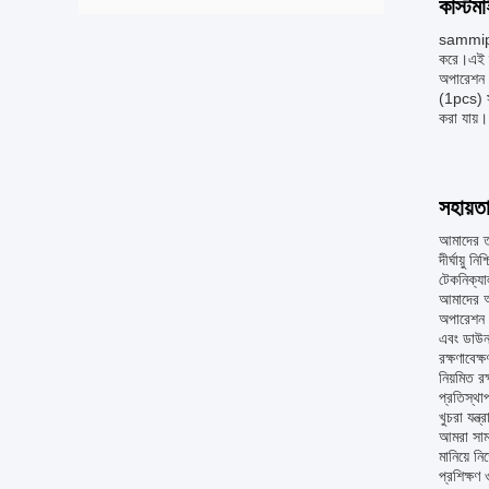
কাস্টম
sammipack
করে।এই স্
অপারেশন স
(1pcs) সঙ
করা যায়।
সহায়ত
আমাদের তর
দীর্ঘায়ু 
টেকনিক্যা
আমাদের অ
অপারেশন এ
এবং ডাউন
রক্ষণাবেক্
নিয়মিত র
প্রতিস্থা
খুচরা যন্
আমরা সামঞ
মানিয়ে ন
প্রশিক্ষণ 