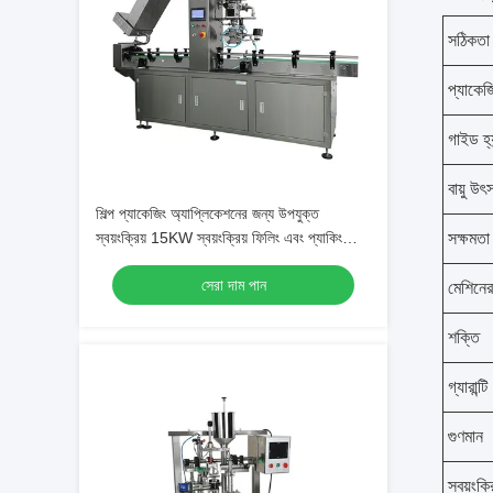
সঠিকতা
প্যাকেজ
গাইড হ্য
বায়ু উৎ
শিল্প প্যাকেজিং অ্যাপ্লিকেশনের জন্য উপযুক্ত
স্বয়ংক্রিয় 15KW স্বয়ংক্রিয় ফিলিং এবং প্যাকিং
সক্ষমতা
মেশিন, সুনির্দিষ্ট নিয়ন্ত্রণ এবং অপারেশনের সাথে
সেরা দাম পান
মেশিনের
শক্তি
গ্যারান্টি
গুণমান
স্বয়ংক্