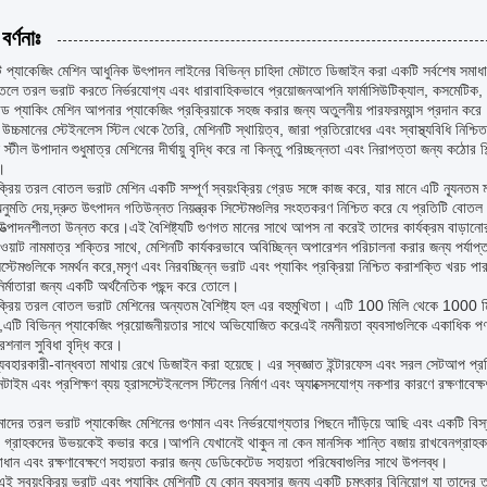
বর্ণনাঃ
 প্যাকেজিং মেশিন আধুনিক উৎপাদন লাইনের বিভিন্ন চাহিদা মেটাতে ডিজাইন করা একটি সর্বশেষ সমাধ
োতলে তরল ভরাট করতে নির্ভরযোগ্য এবং ধারাবাহিকভাবে প্রয়োজনআপনি ফার্মাসিউটিক্যাল, কসমেটিক, ফু
ান্ড প্যাকিং মেশিন আপনার প্যাকেজিং প্রক্রিয়াকে সহজ করার জন্য অতুলনীয় পারফরম্যান্স প্রদান করে
ূপে উচ্চমানের স্টেইনলেস স্টিল থেকে তৈরি, মেশিনটি স্থায়িত্ব, জারা প্রতিরোধের এবং স্বাস্থ্যবিধি 
 স্টীল উপাদান শুধুমাত্র মেশিনের দীর্ঘায়ু বৃদ্ধি করে না কিন্তু পরিচ্ছন্নতা এবং নিরাপত্তা জন্য কঠোর
ণ।
ক্রিয় তরল বোতল ভরাট মেশিন একটি সম্পূর্ণ স্বয়ংক্রিয় গ্রেড সঙ্গে কাজ করে, যার মানে এটি ন্যূনতম ম
 অনুমতি দেয়,দ্রুত উৎপাদন গতিউন্নত নিয়ন্ত্রক সিস্টেমগুলির সংহতকরণ নিশ্চিত করে যে প্রতিটি বোত
উত্পাদনশীলতা উন্নত করে।এই বৈশিষ্ট্যটি গুণগত মানের সাথে আপস না করেই তাদের কার্যক্রম বাড়ানোর
য়াট নামমাত্র শক্তির সাথে, মেশিনটি কার্যকরভাবে অবিচ্ছিন্ন অপারেশন পরিচালনা করার জন্য পর্যাপ
ণ সিস্টেমগুলিকে সমর্থন করে,মসৃণ এবং নিরবচ্ছিন্ন ভরাট এবং প্যাকিং প্রক্রিয়া নিশ্চিত করাশক্তি খরচ
নির্মাতারা জন্য একটি অর্থনৈতিক পছন্দ করে তোলে।
ংক্রিয় তরল বোতল ভরাট মেশিনের অন্যতম বৈশিষ্ট্য হল এর বহুমুখিতা। এটি 100 মিলি থেকে 1000 ম
,এটি বিভিন্ন প্যাকেজিং প্রয়োজনীয়তার সাথে অভিযোজিত করেএই নমনীয়তা ব্যবসাগুলিকে একাধিক পণ
শনাল সুবিধা বৃদ্ধি করে।
্যবহারকারী-বান্ধবতা মাথায় রেখে ডিজাইন করা হয়েছে। এর স্বজ্ঞাত ইন্টারফেস এবং সরল সেটআপ প্রক
টাইম এবং প্রশিক্ষণ ব্যয় হ্রাসস্টেইনলেস স্টিলের নির্মাণ এবং অ্যাক্সেসযোগ্য নকশার কারণে রক্ষণা
ের তরল ভরাট প্যাকেজিং মেশিনের গুণমান এবং নির্ভরযোগ্যতার পিছনে দাঁড়িয়ে আছি এবং একটি বিস্তৃত
পী গ্রাহকদের উভয়কেই কভার করে।আপনি যেখানেই থাকুন না কেন মানসিক শান্তি বজায় রাখবেনগ্রাহক সন
াধান এবং রক্ষণাবেক্ষণে সহায়তা করার জন্য ডেডিকেটেড সহায়তা পরিষেবাগুলির সাথে উপলব্ধ।
 এই স্বয়ংক্রিয় ভরাট এবং প্যাকিং মেশিনটি যে কোন ব্যবসার জন্য একটি চমৎকার বিনিয়োগ যা তাদের 