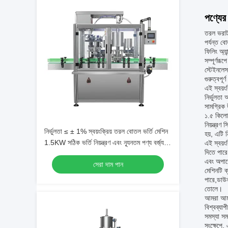
পণ্যের 
তরল ভরাট
পর্যন্ত ব
ফিলিং অ্য
সম্পূর্ণর
স্টেইনলেস
গুরুত্বপূর্
এই স্বয়ং
নির্ভুলতা
সামগ্রিক 
১.৫ কিলোও
নিয়ন্ত্র
নির্ভুলতা ≤ ± 1% স্বয়ংক্রিয় তরল বোতল ভর্তি মেশিন
হয়, এটি 
1.5KW সঠিক ভর্তি নিয়ন্ত্রণ এবং ন্যূনতম পণ্য বর্জ্য
এই স্বয়
দিতে পারে
প্রদান করে
এবং অপারে
সেরা দাম পান
মেশিনটি ব
পারে,ডাউন
তোলে।
আমরা আমাদ
বিশ্বব্যা
সমস্যা সম
সংক্ষেপে,