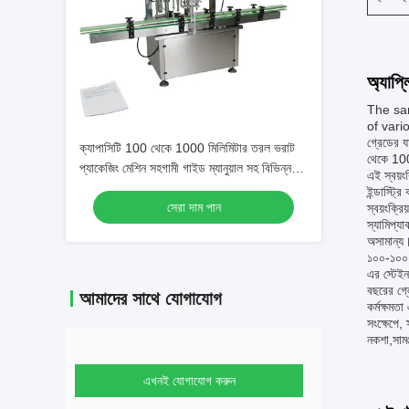
অ্যাপ্
The sam
of vario
গ্রেডের য
ক্যাপাসিটি 100 থেকে 1000 মিলিমিটার তরল ভরাট
থেকে 100
প্যাকেজিং মেশিন সহগামী গাইড ম্যানুয়াল সহ বিভিন্ন
এই স্বয়ং
তরল প্যাকেজিং উপকরণ সমর্থন করে
ইন্ডাস্ট্
সেরা দাম পান
স্বয়ংক্র
স্যামিপ্য
অসামান্য।
১০০-১০০০
এর স্টেইন
বছরের গ্
আমাদের সাথে যোগাযোগ
কর্মক্ষমতা
সংক্ষেপে,
নকশা,সামঞ্
এখনই যোগাযোগ করুন