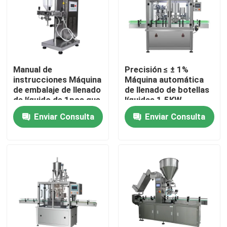
Manual de
Precisión ≤ ± 1%
instrucciones Máquina
Máquina automática
de embalaje de llenado
de llenado de botellas
de líquido de 1pcs que
líquidas 1.5KW
proporciona una
Proporciona un
Enviar Consulta
Enviar Consulta
precisión igual o
control de llenado
inferior al 1 por ciento
preciso y un mínimo de
de embalaje líquido
residuos de
productos
En casa
Productos
Sobre nosotros