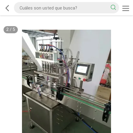
2
/
5