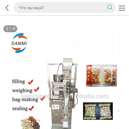
2
/
4