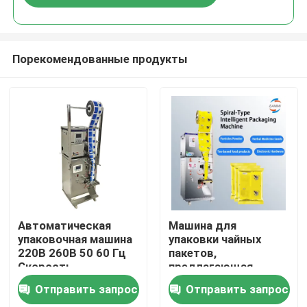
Порекомендованные продукты
Домой
Автоматическая
Машина для
упаковочная машина
упаковки чайных
220В 260В 50 60 Гц
пакетов,
Продукты
Скорость
предлагающая
наполнения 20 30
услуги OEM,
Отправить запрос
Отправить запрос
мешков минута
предназначенная для
О нас