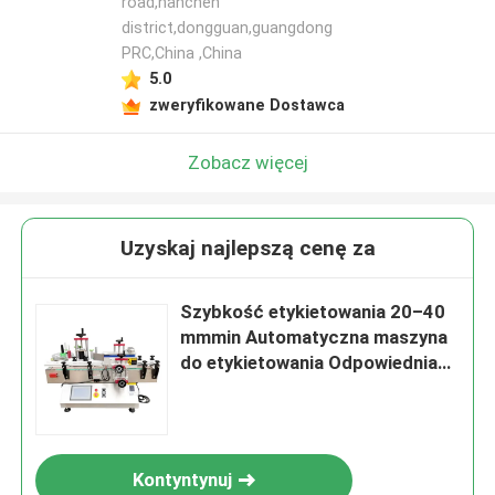
road,nanchen
district,dongguan,guangdong
PRC,China ,China
5.0
zweryfikowane Dostawca
Zobacz więcej
Uzyskaj najlepszą cenę za
Szybkość etykietowania 20–40
mmmin Automatyczna maszyna
do etykietowania Odpowiednia
do szerokości etykiety
Wysokość 15–140 mm Zasilanie
220 V 50 Hz Aplikacja etykiet
Kontyntynuj