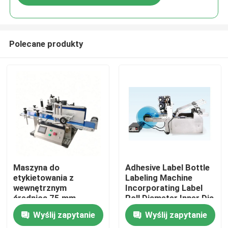
Polecane produkty
Do domu
Maszyna do
Adhesive Label Bottle
etykietowania z
Labeling Machine
wewnętrznym
Incorporating Label
Produkty
średnicą 75 mm
Roll Diameter Inner Dia
Idealna do procesów
75mm Zapewniające
Wyślij zapytanie
Wyślij zapytanie
etykietowania i
płynne i etykietowe
O nas