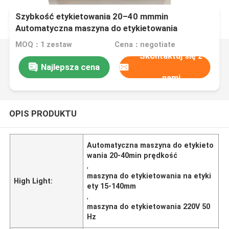
Szybkość etykietowania 20–40 mmmin
Automatyczna maszyna do etykietowania
Odpowiednia do szerokości etykiety Wysokość
MOQ：1 zestaw
Cena：negotiate
15–140 mm Zasilanie 220 V 50 Hz Aplikacja
Skontaktuj się z
etykiet
Najlepsza cena
nami
OPIS PRODUKTU
Automatyczna maszyna do etykieto
wania 20-40min prędkość
,
maszyna do etykietowania na etyki
High Light:
ety 15-140mm
,
maszyna do etykietowania 220V 50
Hz