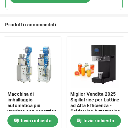
Prodotti raccomandati
Casa.
Macchina di
Miglior Vendita 2025
imballaggio
Sigillatrice per Lattine
automatica più
ad Alta Efficienza -
Prodotti
venduta con pesatrice
Saldatrice Automatica
e sigillante per
per Lattine in
Invia richiesta
Invia richiesta
zucchero, tè, cereali
Plastica/Latta per
Su di noi