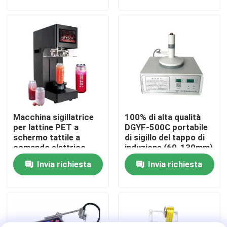
Bubble Tea, Succhi e
Bevande Analcoliche
Visita alla fabbrica
Controllo della qualità
Chiedi un preventivo
Macchina sigillatrice
100% di alta qualità
Macchina di imballaggio per riempimento liquido
per lattine PET a
DGYF-500C portabile
schermo tattile a
di sigillo del tappo di
comando elettrico,
induzione (60-130mm)
Macchina di etichettatura degli imballaggi
sigillatrice intelligente
Invia richiesta
Invia richiesta
per lattine di succo e
soda per l'industria
delle bevande e
Impacchettatrice automatica
alimentare
Tappatrice automatica della bottiglia