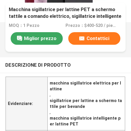
Macchina sigillatrice per lattine PET a schermo
tattile a comando elettrico, sigillatrice intelligente
per lattine di succo e soda per l'industria delle
MOQ：1 Pezzo
Prezzo：$400-520 / piece
bevande e alimentare
Miglior prezzo
Contattici
DESCRIZIONE DI PRODOTTO
macchina sigillatrice elettrica per l
attine
,
sigillatrice per lattine a schermo ta
Evidenziare:
ttile per bevande
,
macchina sigillatrice intelligente p
er lattine PET