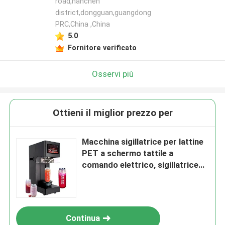
road,nanchen
district,dongguan,guangdong
PRC,China ,China
5.0
Fornitore verificato
Osservi più
Ottieni il miglior prezzo per
Macchina sigillatrice per lattine
PET a schermo tattile a
comando elettrico, sigillatrice
intelligente per lattine di succo e
soda per l'industria delle
bevande e alimentare
Continua