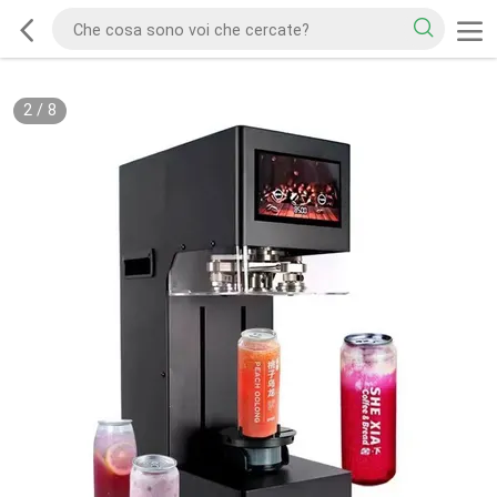
2
/
8