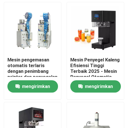
Mesin pengemasan
Mesin Penyegel Kaleng
otomatis terlaris
Efisiensi Tinggi
dengan penimbang
Terbaik 2025 - Mesin
printer dan penyegelan
Penyegel Otomatis
untuk gula, teh, biji-
Plastik/Kaleng Timah
mengirimkan
mengirimkan
bijian
untuk Bubble Tea, Jus
Rumah
& Minuman Ringan
permintaan
permintaan
Produk
Tentang kami