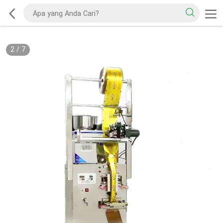
2
/
7