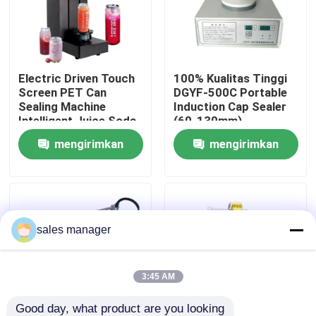
Tur Pabrik
Electric Driven Touch
100% Kualitas Tinggi
Kontrol Kualitas
Screen PET Can
DGYF-500C Portable
Sealing Machine
Induction Cap Sealer
Intelligent Juice Soda
(60-130mm)
Minta Kutipan
Can Seamer Machine
mengirimkan
mengirimkan
untuk industri
minuman dan makanan
permintaan
permintaan
Mesin pengemasan pengisian cairan
Mesin Pelabelan Kemasan
sales manager
Mesin Pengemas Otomatis
3:45 AM
mesin penutup botol otomatis
Good day, what product are you looking 