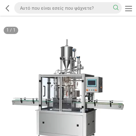
1
/
1