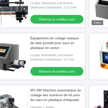
convoyeur
Le type: Imprimante à jet d'encre
Dimension d'impression: 1-12.7mm
Obtenez le meilleur prix
Vidéo
Équipement de codage statique
de date portatif pour sacs en
plastique en carton
Le type: Imprimante à jet d'encre
Dimension d'impression: 12.7mm
Obtenez le meilleur prix
MY-380 Machine automatique de
codage des numéros de lot pour
les sacs en plastique d'étiquette
Garantie: 1 année