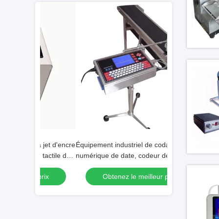
à jet d'encre
Équipement industriel de codage
MY-380 machine
n tactile de
numérique de date, codeur de date jet d'
d'encre automat
encre pour code QR
étiquettes
 prix
Obtenez le meilleur prix
Obtenez 