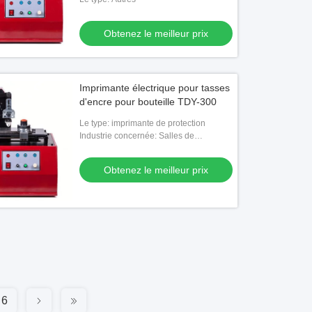
Obtenez le meilleur prix
Imprimante électrique pour tasses
d'encre pour bouteille TDY-300
Le type: imprimante de protection
Industrie concernée: Salles de
réparation de machines, usine
d'aliments et de boissons
Obtenez le meilleur prix
6