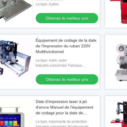
Le type: Autres
Obtenez le meilleur prix
Équipement de codage de la date
de l'impression du ruban 220V
Multifonctionnel
Le type: Autre, autre
Industrie concernée: Fabrique
d'aliments et de boissons, commerce de
Vidéo
détail, magasins d'aliments et de
Obtenez le meilleur prix
boissons
 de codage en rouleau
Imprimante à jet d'encre intelligente
ique pour imprimer des
statique de 5 pouces
Date d'impression laser à jet
le meilleur prix
Obtenez le meilleur prix
d'encre Manuel de l'équipement
de codage pour la date de
production
Le type: imprimante de protection
Industrie concernée: Boutiques de