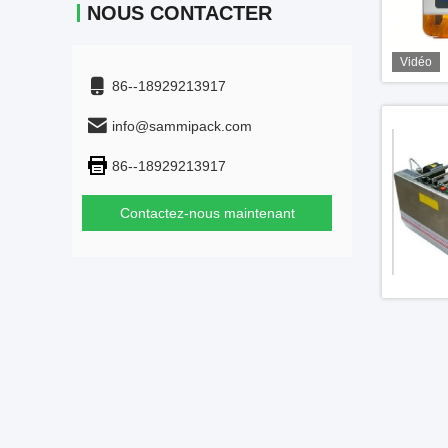
NOUS CONTACTER
Vidéo
86--18929213917
info@sammipack.com
86--18929213917
Contactez-nous maintenant