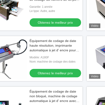
carton pliant
Garantie: 1 année
Le type: Autre, autre
Obtenez le meilleur prix
Vidéo
Équipement de codage de date
haute résolution, imprimante
automatique à jet d' encre pour
sac à œufs en bouteille
Modèle: A180F
Nom: machine de codage des dates
Obtenez le meilleur prix
Vidéo
Équipement de codage de date
non bloqué, machine de codage
automatique à jet d' encre avec