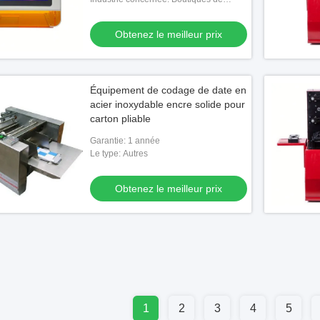
matériaux de construction, usines de
fabrication, ateliers de réparation de
Obtenez le meilleur prix
machines, u
Équipement de codage de date en
acier inoxydable encre solide pour
carton pliable
Garantie: 1 année
Le type: Autres
Obtenez le meilleur prix
1
2
3
4
5