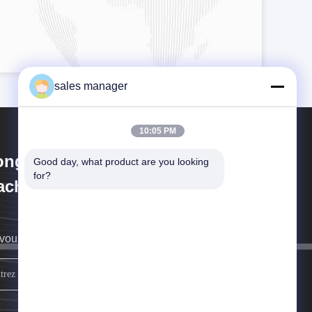
sales manager
10:05 PM
ongguan Sammi Packing
Good day, what product are you looking 
for?
chine Co., Ltd.
vous rappellera au plus vite.
Inscrivez-vous