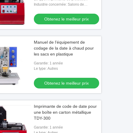
Industrie concernée: Salons de
réparation de machines
Obtenez le meilleur prix
Manuel de l'équipement de
codage de la date à chaud pour
les sacs en plastique
Garantie: 1 année
Le type: Autres
Obtenez le meilleur prix
Imprimante de code de date pour
une boîte en carton métallique
TDY-300
Garantie: 1 année
Le type: Autres