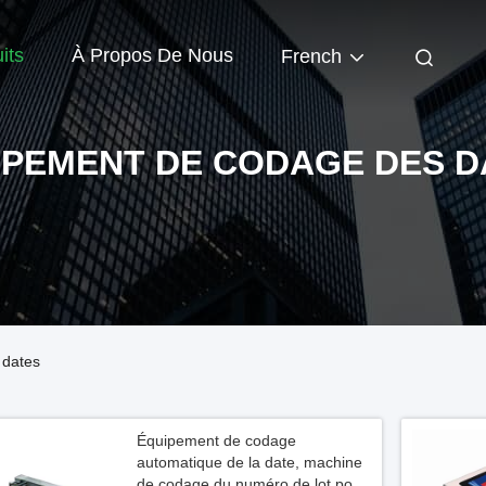
its
À Propos De Nous
French
IPEMENT DE CODAGE DES D
 dates
Équipement de codage
automatique de la date, machine
de codage du numéro de lot pour