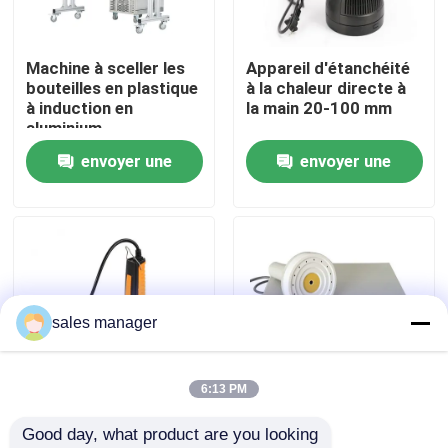
Visite de l'usine
Machine à sceller les
Appareil d'étanchéité
bouteilles en plastique
à la chaleur directe à
à induction en
la main 20-100 mm
Contrôle de la qualité
aluminium
envoyer une
envoyer une
Demandez un devis
demande
demande
Machine d'emballage à remplissage liquide
Machine d'étiquetage des emballages
sales manager
Machine de conditionnement automatique
6:13 PM
Scelleuse manuelle à
Machine de scellage
Good day, what product are you looking 
Machine de capsulage de bouteille automatique
chaleur directe pour
électrique portable à