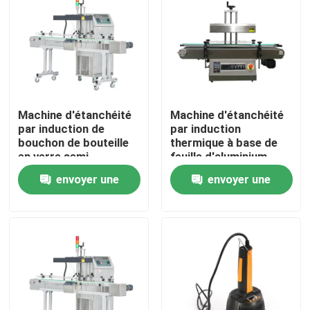
Machine d'étanchéité
Machine d'étanchéité
par induction de
par induction
bouchon de bouteille
thermique à base de
en verre semi-
feuille d'aluminium
automatique à haut
envoyer une
envoyer une
rendement
demande
demande
À la maison
Produits
À propos de nous