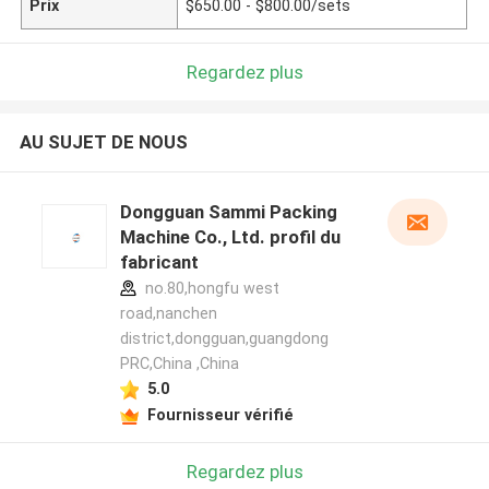
Prix
$650.00 - $800.00/sets
Regardez plus
AU SUJET DE NOUS
Dongguan Sammi Packing
Machine Co., Ltd. profil du
fabricant
no.80,hongfu west
road,nanchen
district,dongguan,guangdong
PRC,China ,China
5.0
Fournisseur vérifié
Regardez plus