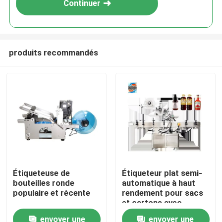
Continuer
produits recommandés
À la maison
Étiqueteuse de
Étiqueteur plat semi-
bouteilles ronde
automatique à haut
Produits
populaire et récente
rendement pour sacs
et cartons avec
estampage à feuille
envoyer une
envoyer une
À propos de nous