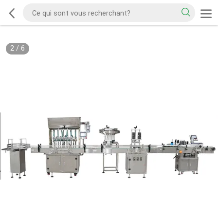
2
/
6