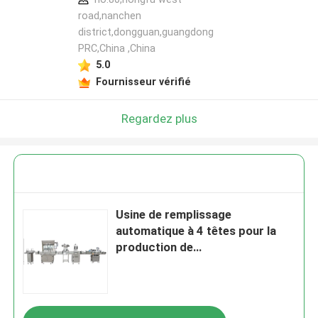
road,nanchen
district,dongguan,guangdong
PRC,China ,China
5.0
Fournisseur vérifié
Regardez plus
Usine de remplissage
automatique à 4 têtes pour la
production de
vin/boissons/sauces de
jus/liquide