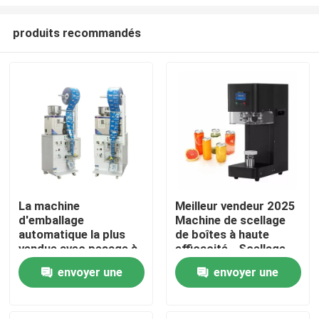
produits recommandés
La machine
Meilleur vendeur 2025
d'emballage
Machine de scellage
À la maison
automatique la plus
de boîtes à haute
vendue avec pesage à
efficacité - Scellage
imprimante et
automatique en
Produits
envoyer une
envoyer une
étancheur pour sucre,
plastique/étain pour le
thé, céréales
thé à bulles, les jus et
demande
demande
les boissons gazeuses
À propos de nous