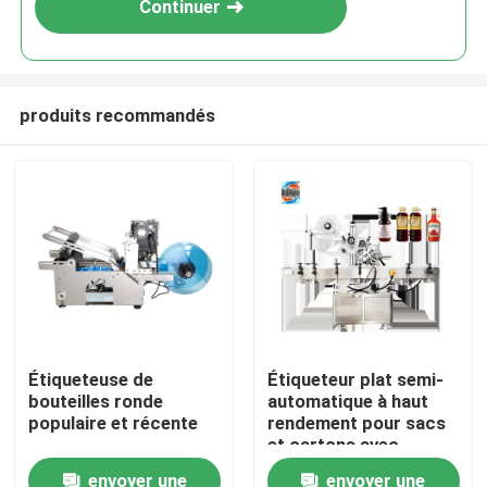
Continuer
produits recommandés
À la maison
Étiqueteuse de
Étiqueteur plat semi-
bouteilles ronde
automatique à haut
Produits
populaire et récente
rendement pour sacs
et cartons avec
estampage à feuille
envoyer une
envoyer une
À propos de nous