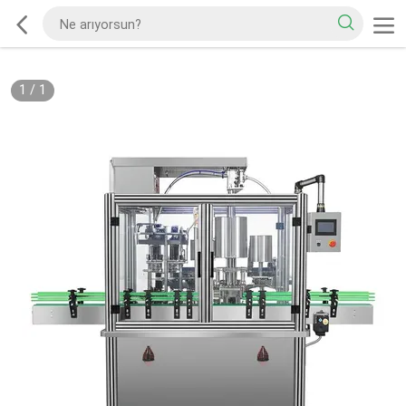
1
/
1