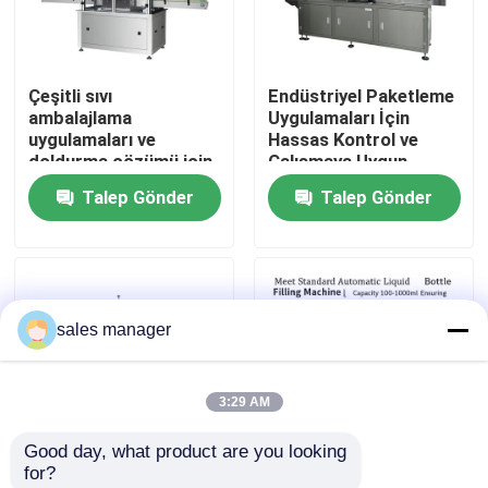
Fabrika turu
Çeşitli sıvı
Endüstriyel Paketleme
ambalajlama
Uygulamaları İçin
Kalite Kontrolü
uygulamaları ve
Hassas Kontrol ve
doldurma çözümü için
Çalışmaya Uygun
uygun paslanmaz çelik
Otomatik 15KW
Talep Gönder
Talep Gönder
Bir İndirim İste
sıvı doldurma ambalaj
Otomatik Dolum ve
makinesi
Paketleme Makinesi
Sıvı doldurma ambalaj makinesi
sales manager
Ambalaj Etiketleme Makinesi
3:29 AM
Otomatik Paketleme Makinası
Good day, what product are you looking 
for?
Otomatik Şişe Kapatma Makinesi
Kapasite 100 ila
Standart Otomatik