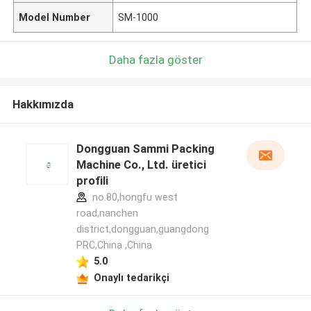
Model Number
SM-1000
Daha fazla göster
Hakkımızda
Dongguan Sammi Packing
Machine Co., Ltd. üretici
profili
no.80,hongfu west
road,nanchen
district,dongguan,guangdong
PRC,China ,China
5.0
Onaylı tedarikçi