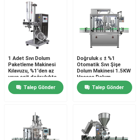
1 Adet Sıvı Dolum
Doğruluk ≤ ± %1
Paketleme Makinesi
Otomatik Sıvı Şişe
Kılavuzu, %1'den az
Dolum Makinesi 1.5KW
veya eşit doğrulukta
Hassas Dolum
sıvı paketleme sağlar
Kontrolü ve Minimum
Talep Gönder
Talep Gönder
Ürün İsrafı Sağlar
Evde
Ürün
Hakkımızda