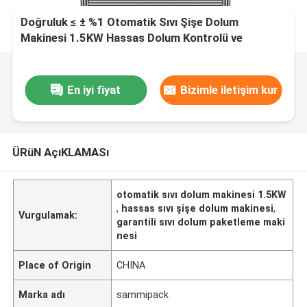
Doğruluk ≤ ± %1 Otomatik Sıvı Şişe Dolum
Makinesi 1.5KW Hassas Dolum Kontrolü ve
Minimum Ürün İsrafı Sağlar
En iyi fiyat
Bizimle iletişim kur
ÜRüN AçıKLAMASı
otomatik sıvı dolum makinesi 1.5KW
,
hassas sıvı şişe dolum makinesi
,
Vurgulamak:
garantili sıvı dolum paketleme maki
nesi
Place of Origin
CHINA
Marka adı
sammipack