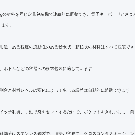
000gの材料を同じ定量包装機で連続的に調整でき、電子キーボードと
きます。
い用途：ある程度の流動性のある粉末状、顆粒状の材料はすべて包装でき
缶、ボトルなどの容器への粉末包装に適しています
の割合と材料レベルの変化によって生じる誤差は自動的に追跡できます
スイッチ制御、手動で袋をセットするだけで、ポケットをきれいにし、簡
接触部分はステンレス鋼製で、清掃が容易で、クロスコンタミネーション