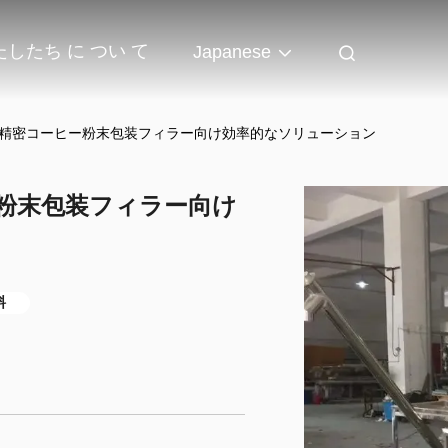
たしたち に つい て
Japanese
 精密コーヒー粉末包装フィラー向け効率的なソリューション
ー粉末包装フィラー向け
料