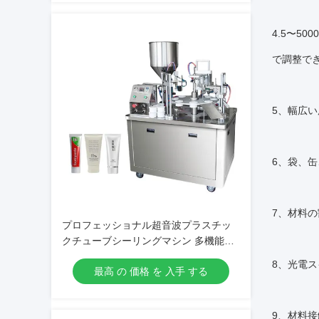
4.5〜5
で調整で
5、幅広
6、袋、
7、材料
プロフェッショナル超音波プラスチッ
クチューブシーリングマシン 多機能ソ
フトチューブ充填機およびシーラーマ
8、光電
最高 の 価格 を 入手 する
シン コーディング機能付き
9、材料