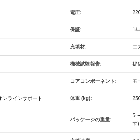
電圧:
22
保証:
1
充填材:
エ
機械試験報告:
提
コアコンポーネント:
モ
体重 (kg):
オンラインサポート
25
5
パッケージの重量:
す)