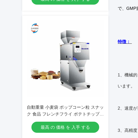
で、GM
特徴：
1、機械
います。
自動重量 小麦袋 ポップコーン粒 スナッ
2、速度
ク 食品 フレンチフライ ポテトチップス
ビッグホッパー付き フラー
最高 の 価格 を 入手 する
3、高精