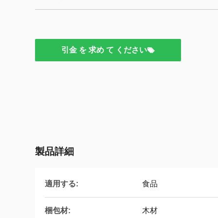
引金 を 求め て ください
製品詳細
適用する:
食品
梱包材:
木材