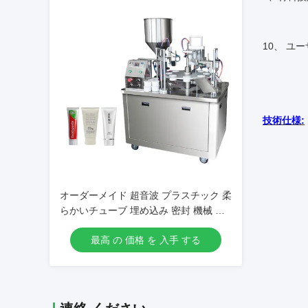
10、
ユー
技術仕様:
オーダーメイド 超音波 プラスチック 柔
らかいチューブ 埋め込み 密封 機械 化
粧クリーム 歯磨き粉 - サーボポンプ&コ
最高 の 価格 を 入手 する
ーディング