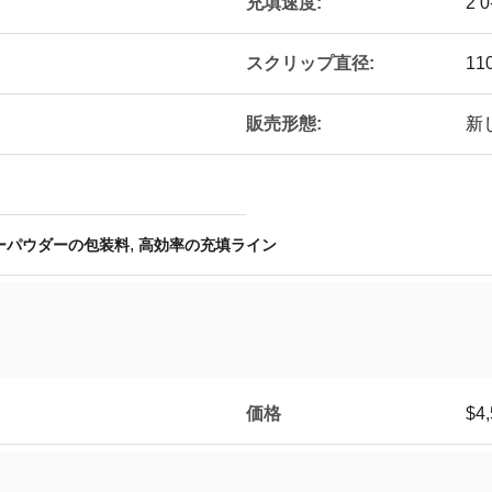
充填速度:
2 
スクリップ直径:
11
販売形態:
新し
,
ーパウダーの包装料
高効率の充填ライン
価格
$4,