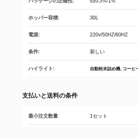
パッケージの正確性:
≤±0.3%-1%
ホッパー容積:
30L
電源:
220v/50HZ/60HZ
条件:
新しい
ハイライト:
,
自動粉末詰め機
コーヒ
支払いと送料の条件
最小注文数量
1セット