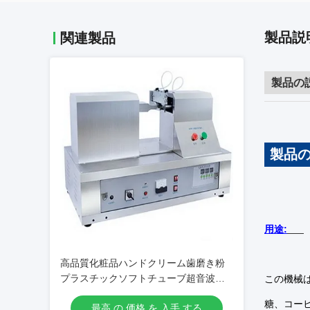
製品説
関連製品
製品の
製品
用途:
高品質化粧品ハンドクリーム歯磨き粉
プラスチックソフトチューブ超音波シ
この機械
ール切断機
糖、コー
最高 の 価格 を 入手 する