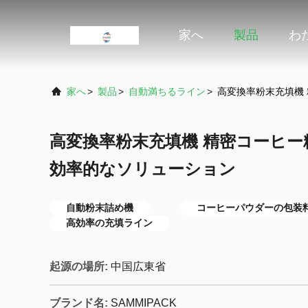
家へ
製品
わ
家へ
>
製品
>
自動満ちるライン
>
高変換率粉末充填機
高変換率粉末充填機 精密コーヒ
効率的なソリューション
自動粉末詰め機
コーヒーパウダーの包装
高効率の充填ライン
起源の場所:
中国広東省
ブランド名:
SAMMIPACK