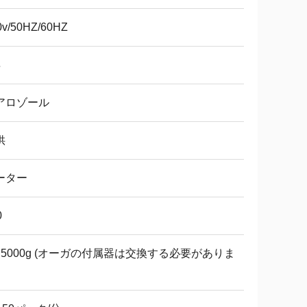
0v/50HZ/60HZ
年
アロゾール
供
ーター
0
〜5000g (オーガの付属器は交換する必要がありま